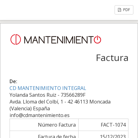
PDF
Factura
De:
CD MANTENIMIENTO INTEGRAL
Yolanda Santos Ruiz - 73566289F
Avda. Lloma del Colbí, 1 - 42 46113 Moncada
(Valencia) España
info@cdmantenimiento.es
Número Factura
FACT-1074
Factura de fecha
15/12/2023