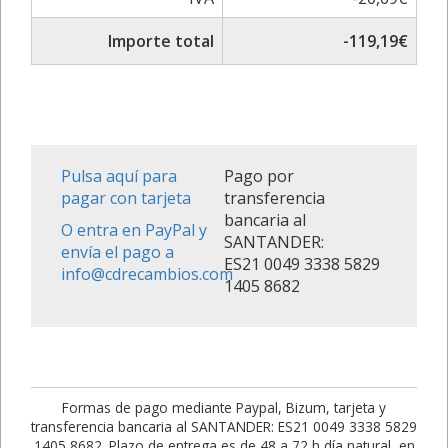
Importe total
-119,19€
Pulsa aquí para
Pago por
pagar con tarjeta
transferencia
bancaria al
O entra en PayPal y
SANTANDER:
envía el pago a
ES21 0049 3338 5829
info@cdrecambios.com
1405 8682
Formas de pago mediante Paypal, Bizum, tarjeta y
transferencia bancaria al SANTANDER: ES21 0049 3338 5829
1405 8682. Plazo de entrega es de 48 a 72 h día natural, en