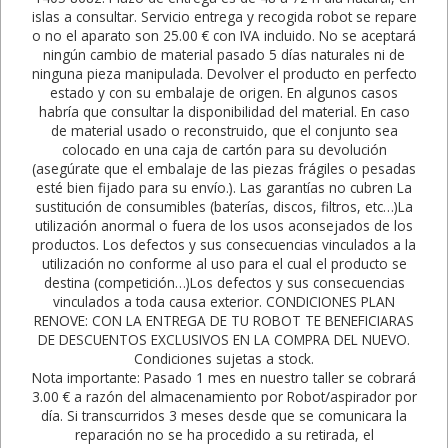
islas a consultar. Servicio entrega y recogida robot se repare
o no el aparato son 25.00 € con IVA incluido. No se aceptará
ningún cambio de material pasado 5 días naturales ni de
ninguna pieza manipulada. Devolver el producto en perfecto
estado y con su embalaje de origen. En algunos casos
habría que consultar la disponibilidad del material. En caso
de material usado o reconstruido, que el conjunto sea
colocado en una caja de cartón para su devolución
(asegúrate que el embalaje de las piezas frágiles o pesadas
esté bien fijado para su envío.). Las garantías no cubren La
sustitución de consumibles (baterías, discos, filtros, etc…)La
utilización anormal o fuera de los usos aconsejados de los
productos. Los defectos y sus consecuencias vinculados a la
utilización no conforme al uso para el cual el producto se
destina (competición…)Los defectos y sus consecuencias
vinculados a toda causa exterior. CONDICIONES PLAN
RENOVE: CON LA ENTREGA DE TU ROBOT TE BENEFICIARAS
DE DESCUENTOS EXCLUSIVOS EN LA COMPRA DEL NUEVO.
Condiciones sujetas a stock.
Nota importante: Pasado 1 mes en nuestro taller se cobrará
3.00 € a razón del almacenamiento por Robot/aspirador por
día. Si transcurridos 3 meses desde que se comunicara la
reparación no se ha procedido a su retirada, el