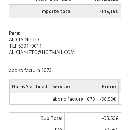
Importe total
-119,19€
Para:
ALICIA NIETO
TLF 630110011
ALICIANIETO@HOTMAIL.COM
abono factura 1073
Horas/Cantidad
Servicio
Precio
Sub
1
abono factura 1073
-98,50€
-
Sub Total
-98,50€
IVA
-20,69€