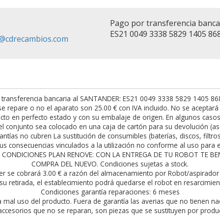
Pago por transferencia banc
ES21 0049 3338 5829 1405 86
fo@cdrecambios.com
 transferencia bancaria al SANTANDER: ES21 0049 3338 5829 1405 8682.
t se repare o no el aparato son 25.00 € con IVA incluido. No se acepta
to en perfecto estado y con su embalaje de origen. En algunos casos h
l conjunto sea colocado en una caja de cartón para su devolución (as
antías no cubren La sustitución de consumibles (baterías, discos, filtro
s consecuencias vinculados a la utilización no conforme al uso para el
rior. CONDICIONES PLAN RENOVE: CON LA ENTREGA DE TU ROBOT TE 
COMPRA DEL NUEVO. Condiciones sujetas a stock.
er se cobrará 3.00 € a razón del almacenamiento por Robot/aspirador 
su retirada, el establecimiento podrá quedarse el robot en resarcimie
Condiciones garantía reparaciones: 6 meses
a mal uso del producto. Fuera de garantía las averias que no tienen na
ccesorios que no se reparan, son piezas que se sustituyen por produ