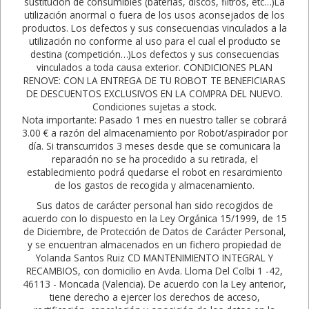
sustitución de consumibles (baterías, discos, filtros, etc…)La
utilización anormal o fuera de los usos aconsejados de los
productos. Los defectos y sus consecuencias vinculados a la
utilización no conforme al uso para el cual el producto se
destina (competición…)Los defectos y sus consecuencias
vinculados a toda causa exterior. CONDICIONES PLAN
RENOVE: CON LA ENTREGA DE TU ROBOT TE BENEFICIARAS
DE DESCUENTOS EXCLUSIVOS EN LA COMPRA DEL NUEVO.
Condiciones sujetas a stock.
Nota importante: Pasado 1 mes en nuestro taller se cobrará
3.00 € a razón del almacenamiento por Robot/aspirador por
día. Si transcurridos 3 meses desde que se comunicara la
reparación no se ha procedido a su retirada, el
establecimiento podrá quedarse el robot en resarcimiento
de los gastos de recogida y almacenamiento.
Sus datos de carácter personal han sido recogidos de
acuerdo con lo dispuesto en la Ley Orgánica 15/1999, de 15
de Diciembre, de Protección de Datos de Carácter Personal,
y se encuentran almacenados en un fichero propiedad de
Yolanda Santos Ruiz CD MANTENIMIENTO INTEGRAL Y
RECAMBIOS, con domicilio en Avda. Lloma Del Colbi 1 -42,
46113 - Moncada (Valencia). De acuerdo con la Ley anterior,
tiene derecho a ejercer los derechos de acceso,