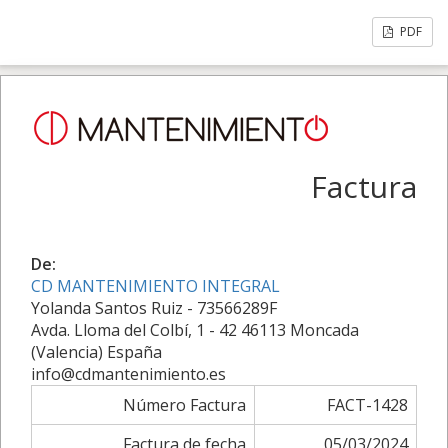
PDF
Factura
De:
CD MANTENIMIENTO INTEGRAL
Yolanda Santos Ruiz - 73566289F
Avda. Lloma del Colbí, 1 - 42 46113 Moncada
(Valencia) España
info@cdmantenimiento.es
Número Factura
FACT-1428
Factura de fecha
05/03/2024