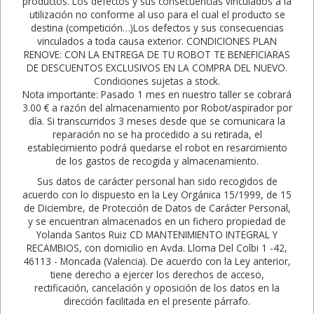
productos. Los defectos y sus consecuencias vinculados a la
utilización no conforme al uso para el cual el producto se
destina (competición…)Los defectos y sus consecuencias
vinculados a toda causa exterior. CONDICIONES PLAN
RENOVE: CON LA ENTREGA DE TU ROBOT TE BENEFICIARAS
DE DESCUENTOS EXCLUSIVOS EN LA COMPRA DEL NUEVO.
Condiciones sujetas a stock.
Nota importante: Pasado 1 mes en nuestro taller se cobrará
3.00 € a razón del almacenamiento por Robot/aspirador por
día. Si transcurridos 3 meses desde que se comunicara la
reparación no se ha procedido a su retirada, el
establecimiento podrá quedarse el robot en resarcimiento
de los gastos de recogida y almacenamiento.
Sus datos de carácter personal han sido recogidos de
acuerdo con lo dispuesto en la Ley Orgánica 15/1999, de 15
de Diciembre, de Protección de Datos de Carácter Personal,
y se encuentran almacenados en un fichero propiedad de
Yolanda Santos Ruiz CD MANTENIMIENTO INTEGRAL Y
RECAMBIOS, con domicilio en Avda. Lloma Del Colbi 1 -42,
46113 - Moncada (Valencia). De acuerdo con la Ley anterior,
tiene derecho a ejercer los derechos de acceso,
rectificación, cancelación y oposición de los datos en la
dirección facilitada en el presente párrafo.