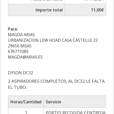
Importe total
11,00€
Para:
MAGDA ARIAS
URBANIZACION LEW HOAD CASA CASTELLE 22
29650 MIJAS
676771085
MAGDA@ARIAS.ES
DYSON DC32
2 ASPIRADORES COMPLETOS, AL DC32 LE FALTA
EL TUBO.
Horas/Cantidad
Servicio
Pr
1
PORTES RECOGIDA Y ENTREGA
9