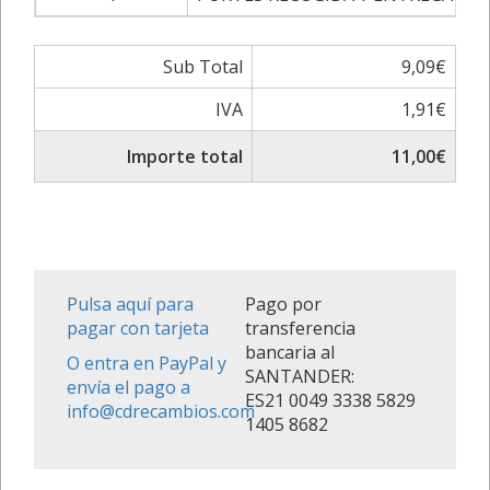
Sub Total
9,09€
IVA
1,91€
Importe total
11,00€
Pulsa aquí para
Pago por
pagar con tarjeta
transferencia
bancaria al
O entra en PayPal y
SANTANDER:
envía el pago a
ES21 0049 3338 5829
info@cdrecambios.com
1405 8682