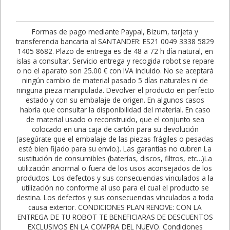
Formas de pago mediante Paypal, Bizum, tarjeta y
transferencia bancaria al SANTANDER: ES21 0049 3338 5829
1405 8682. Plazo de entrega es de 48 a 72 h día natural, en
islas a consultar. Servicio entrega y recogida robot se repare
o no el aparato son 25.00 € con IVA incluido. No se aceptará
ningún cambio de material pasado 5 días naturales ni de
ninguna pieza manipulada. Devolver el producto en perfecto
estado y con su embalaje de origen. En algunos casos
habría que consultar la disponibilidad del material. En caso
de material usado o reconstruido, que el conjunto sea
colocado en una caja de cartón para su devolución
(asegúrate que el embalaje de las piezas frágiles o pesadas
esté bien fijado para su envío.). Las garantías no cubren La
sustitución de consumibles (baterías, discos, filtros, etc…)La
utilización anormal o fuera de los usos aconsejados de los
productos. Los defectos y sus consecuencias vinculados a la
utilización no conforme al uso para el cual el producto se
destina. Los defectos y sus consecuencias vinculados a toda
causa exterior. CONDICIONES PLAN RENOVE: CON LA
ENTREGA DE TU ROBOT TE BENEFICIARAS DE DESCUENTOS
EXCLUSIVOS EN LA COMPRA DEL NUEVO. Condiciones