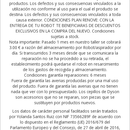
productos. Los defectos y sus consecuencias vinculados a la
utilización no conforme al uso para el cual el producto se
destina. Los defectos y sus consecuencias vinculados a toda
causa exterior. CONDICIONES PLAN RENOVE: CON LA
ENTREGA DE TU ROBOT TE BENEFICIARAS DE DESCUENTOS
EXCLUSIVOS EN LA COMPRA DEL NUEVO. Condiciones
sujetas a stock.
Nota importante: Pasado 1 mes en nuestro taller se cobrará
3.00 € a razón del almacenamiento por Robot/aspirador por
día. Si transcurridos 3 meses desde que se comunicara la
reparación no se ha procedido a su retirada, el
establecimiento podrá quedarse el robot en resarcimiento
de los gastos de recogida y almacenamiento.
Condiciones garantía reparaciones: 6 meses
Fuera de garantía las averias producidas por una mal uso
del producto. Fuera de garantía las averias que no tienen
nada que ver con lo presupuestado. Los cepillos de Dyson
son accesorios que no se reparan, son piezas que se
sustituyen por productos nuevos.
Los datos de carácter personal facilitados serán tratados
por Yolanda Santos Ruiz con NIF 73566289F de acuerdo con
lo dispuesto en el Reglamento (UE) 2016/679 del
Parlamento Europeo y del Consejo, de 27 de abril de 2016,