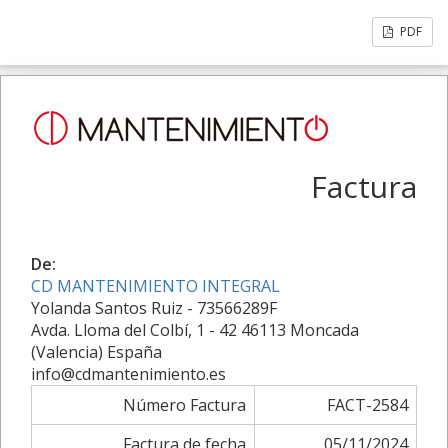
PDF
Factura
De:
CD MANTENIMIENTO INTEGRAL
Yolanda Santos Ruiz - 73566289F
Avda. Lloma del Colbí, 1 - 42 46113 Moncada
(Valencia) España
info@cdmantenimiento.es
Número Factura
FACT-2584
Factura de fecha
05/11/2024