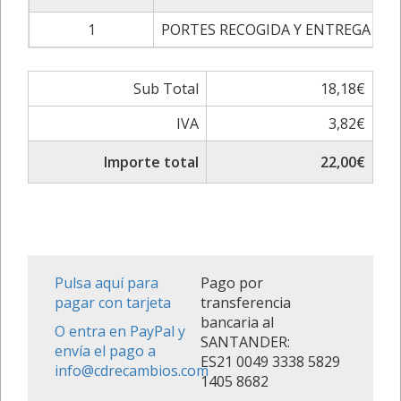
1
PORTES RECOGIDA Y ENTREGA
18
Sub Total
18,18€
IVA
3,82€
Importe total
22,00€
Pulsa aquí para
Pago por
pagar con tarjeta
transferencia
bancaria al
O entra en PayPal y
SANTANDER:
envía el pago a
ES21 0049 3338 5829
info@cdrecambios.com
1405 8682