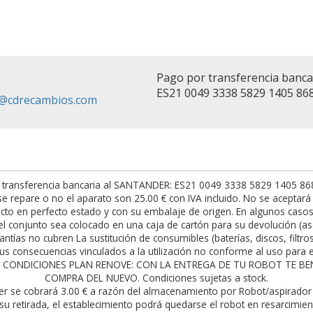
Pago por transferencia banc
ES21 0049 3338 5829 1405 86
fo@cdrecambios.com
 transferencia bancaria al SANTANDER: ES21 0049 3338 5829 1405 8682.
t se repare o no el aparato son 25.00 € con IVA incluido. No se acepta
to en perfecto estado y con su embalaje de origen. En algunos casos h
l conjunto sea colocado en una caja de cartón para su devolución (as
antías no cubren La sustitución de consumibles (baterías, discos, filtro
s consecuencias vinculados a la utilización no conforme al uso para el
rior. CONDICIONES PLAN RENOVE: CON LA ENTREGA DE TU ROBOT TE 
COMPRA DEL NUEVO. Condiciones sujetas a stock.
er se cobrará 3.00 € a razón del almacenamiento por Robot/aspirador 
su retirada, el establecimiento podrá quedarse el robot en resarcimie