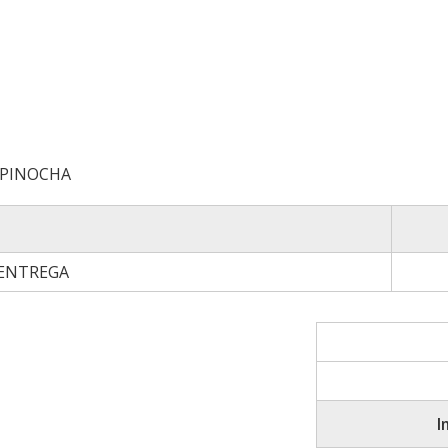
 PINOCHA
 ENTREGA
I