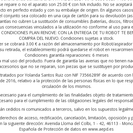
t se repare o no el aparato son 25.00 € con IVA incluido. No se acepta
to en perfecto estado y con su embalaje de origen. En algunos casos h
l conjunto sea colocado en una caja de cartón para su devolución (as
antías no cubren La sustitución de consumibles (baterías, discos, filtro
s consecuencias vinculados a la utilización no conforme al uso para el
rior. CONDICIONES PLAN RENOVE: CON LA ENTREGA DE TU ROBOT TE 
COMPRA DEL NUEVO. Condiciones sujetas a stock.
er se cobrará 3.00 € a razón del almacenamiento por Robot/aspirador 
su retirada, el establecimiento podrá quedarse el robot en resarcimie
Condiciones garantía reparaciones: 6 meses
a mal uso del producto. Fuera de garantía las averias que no tienen na
ccesorios que no se reparan, son piezas que se sustituyen por produ
án tratados por Yolanda Santos Ruiz con NIF 73566289F de acuerdo con 
 2016, relativo a la protección de las personas físicas en lo que resp
circulación de los mismos.
 necesario para el cumplimiento de las finalidades objeto de tratamie
cesario para el cumplimiento de las obligaciones legales del responsab
án cedidos ni comunicados a terceros, salvo en los supuestos legalme
erechos de acceso, rectificación, cancelación, limitación, oposición y
la siguiente dirección: Avenida Lloma del Colbi, 1 - 42, 46113 - Moncada
Española de Protección de datos en www.aepd.es