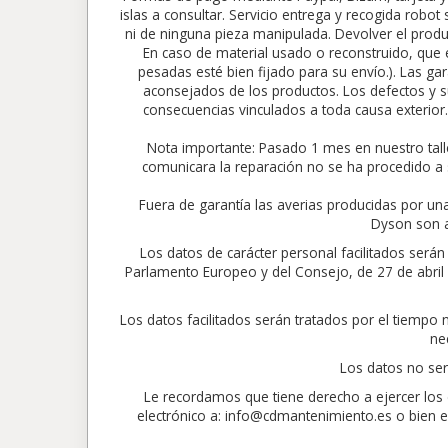
islas a consultar. Servicio entrega y recogida robo
ni de ninguna pieza manipulada. Devolver el produc
En caso de material usado o reconstruido, que e
pesadas esté bien fijado para su envío.). Las gar
aconsejados de los productos. Los defectos y su
consecuencias vinculados a toda causa exte
Nota importante: Pasado 1 mes en nuestro tall
comunicara la reparación no se ha procedido a 
Fuera de garantía las averias producidas por un
Dyson son a
Los datos de carácter personal facilitados ser
Parlamento Europeo y del Consejo, de 27 de abril de
Los datos facilitados serán tratados por el tiempo
ne
Los datos no ser
Le recordamos que tiene derecho a ejercer los d
electrónico a: info@cdmantenimiento.es o bien en 