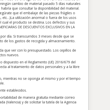
rá ningún cambio de material pasado 5 días naturales
abría que consultar la disponibilidad del material.
egúrate que el embalaje de las piezas frágiles o
s, etc…)La utilización anormal o fuera de los usos
 cual el producto se destina. Los defectos y sus
BENEFICIARAS DE DESCUENTOS EXCLUSIVOS EN LA
por día. Si transcurridos 3 meses desde que se
nto de los gastos de recogida y almacenamiento.
da que ver con lo presupuestado. Los cepillos de
ctos nuevos.
lo dispuesto en el Reglamento (UE) 2016/679 del
ecta al tratamiento de datos personales y a la libre
nto, mientras no se oponga al mismo y por el tiempo
le.
nte establecidos.
 portabilidad de manera gratuita mediante correo
 (Valencia) y de solicitar la tutela de la Agencia