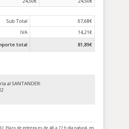
24,50€
24,50€
Sub Total
67,68€
IVA
14,21€
mporte total
81,89€
aria al SANTANDER:
82
 Plazo de entrega es de 48 a 72 h día natural, en