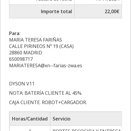
Importe total
22,00€
Para:
MARIA TERESA FARIÑAS
CALLE PIRINEOS Nº 19 (CASA)
28860 MADRID
650098717
MARIATERESA@xn--farias-zwa.es
DYSON V11
NOTA: BATERÍA CLIENTE AL 45%.
CAJA CLIENTE. ROBOT+CARGADOR.
Horas/Cantidad
Servicio
P