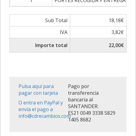
1
PORTES RECOGIDA Y ENTREGA
18
Sub Total
18,18€
IVA
3,82€
Importe total
22,00€
Pulsa aquí para
Pago por
pagar con tarjeta
transferencia
bancaria al
O entra en PayPal y
SANTANDER:
envía el pago a
ES21 0049 3338 5829
info@cdrecambios.com
1405 8682