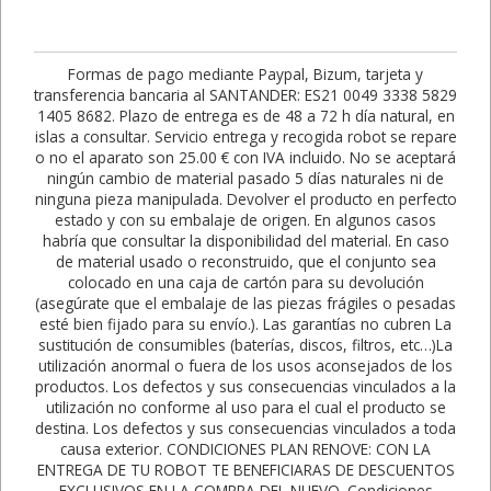
Formas de pago mediante Paypal, Bizum, tarjeta y
transferencia bancaria al SANTANDER: ES21 0049 3338 5829
1405 8682. Plazo de entrega es de 48 a 72 h día natural, en
islas a consultar. Servicio entrega y recogida robot se repare
o no el aparato son 25.00 € con IVA incluido. No se aceptará
ningún cambio de material pasado 5 días naturales ni de
ninguna pieza manipulada. Devolver el producto en perfecto
estado y con su embalaje de origen. En algunos casos
habría que consultar la disponibilidad del material. En caso
de material usado o reconstruido, que el conjunto sea
colocado en una caja de cartón para su devolución
(asegúrate que el embalaje de las piezas frágiles o pesadas
esté bien fijado para su envío.). Las garantías no cubren La
sustitución de consumibles (baterías, discos, filtros, etc…)La
utilización anormal o fuera de los usos aconsejados de los
productos. Los defectos y sus consecuencias vinculados a la
utilización no conforme al uso para el cual el producto se
destina. Los defectos y sus consecuencias vinculados a toda
causa exterior. CONDICIONES PLAN RENOVE: CON LA
ENTREGA DE TU ROBOT TE BENEFICIARAS DE DESCUENTOS
EXCLUSIVOS EN LA COMPRA DEL NUEVO. Condiciones