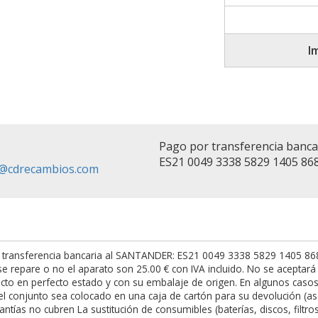
I
Pago por transferencia banc
ES21 0049 3338 5829 1405 86
fo@cdrecambios.com
 transferencia bancaria al SANTANDER: ES21 0049 3338 5829 1405 8682.
t se repare o no el aparato son 25.00 € con IVA incluido. No se acepta
to en perfecto estado y con su embalaje de origen. En algunos casos h
l conjunto sea colocado en una caja de cartón para su devolución (as
antías no cubren La sustitución de consumibles (baterías, discos, filtro