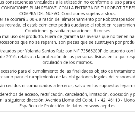
s consecuencias vinculados a la utilización no conforme al uso para el
rior. CONDICIONES PLAN RENOVE: CON LA ENTREGA DE TU ROBOT TE 
COMPRA DEL NUEVO. Condiciones sujetas a stock.
er se cobrará 3.00 € a razón del almacenamiento por Robot/aspirador 
su retirada, el establecimiento podrá quedarse el robot en resarcimie
Condiciones garantía reparaciones: 6 meses
a mal uso del producto. Fuera de garantía las averias que no tienen na
ccesorios que no se reparan, son piezas que se sustituyen por produ
án tratados por Yolanda Santos Ruiz con NIF 73566289F de acuerdo con 
 2016, relativo a la protección de las personas físicas en lo que resp
circulación de los mismos.
 necesario para el cumplimiento de las finalidades objeto de tratamie
cesario para el cumplimiento de las obligaciones legales del responsab
án cedidos ni comunicados a terceros, salvo en los supuestos legalme
erechos de acceso, rectificación, cancelación, limitación, oposición y
la siguiente dirección: Avenida Lloma del Colbi, 1 - 42, 46113 - Moncada
Española de Protección de datos en www.aepd.es