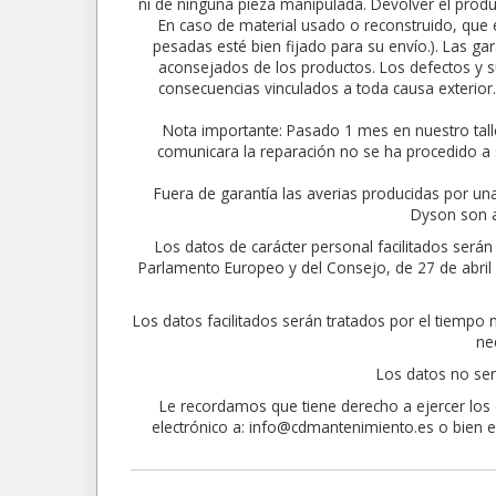
ni de ninguna pieza manipulada. Devolver el produc
En caso de material usado o reconstruido, que e
pesadas esté bien fijado para su envío.). Las gar
aconsejados de los productos. Los defectos y su
consecuencias vinculados a toda causa exte
Nota importante: Pasado 1 mes en nuestro tall
comunicara la reparación no se ha procedido a 
Fuera de garantía las averias producidas por un
Dyson son a
Los datos de carácter personal facilitados ser
Parlamento Europeo y del Consejo, de 27 de abril de
Los datos facilitados serán tratados por el tiempo
ne
Los datos no ser
Le recordamos que tiene derecho a ejercer los d
electrónico a: info@cdmantenimiento.es o bien en 