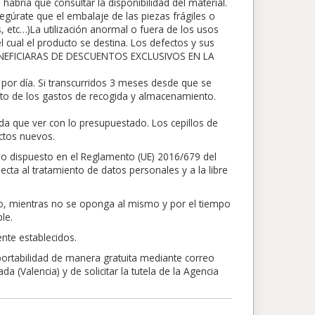
abría que consultar la disponibilidad del material.
egúrate que el embalaje de las piezas frágiles o
s, etc…)La utilización anormal o fuera de los usos
 cual el producto se destina. Los defectos y sus
BENEFICIARAS DE DESCUENTOS EXCLUSIVOS EN LA
por día. Si transcurridos 3 meses desde que se
nto de los gastos de recogida y almacenamiento.
da que ver con lo presupuestado. Los cepillos de
ctos nuevos.
lo dispuesto en el Reglamento (UE) 2016/679 del
ecta al tratamiento de datos personales y a la libre
nto, mientras no se oponga al mismo y por el tiempo
le.
nte establecidos.
 portabilidad de manera gratuita mediante correo
 (Valencia) y de solicitar la tutela de la Agencia