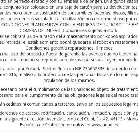
to en perfecto estado y con su embalaje de origen. En algunos casos h
l conjunto sea colocado en una caja de cartón para su devolución (as
antías no cubren La sustitución de consumibles (baterías, discos, filtro
s consecuencias vinculados a la utilización no conforme al uso para el
rior. CONDICIONES PLAN RENOVE: CON LA ENTREGA DE TU ROBOT TE 
COMPRA DEL NUEVO. Condiciones sujetas a stock.
er se cobrará 3.00 € a razón del almacenamiento por Robot/aspirador 
su retirada, el establecimiento podrá quedarse el robot en resarcimie
Condiciones garantía reparaciones: 6 meses
a mal uso del producto. Fuera de garantía las averias que no tienen na
ccesorios que no se reparan, son piezas que se sustituyen por produ
án tratados por Yolanda Santos Ruiz con NIF 73566289F de acuerdo con 
 2016, relativo a la protección de las personas físicas en lo que resp
circulación de los mismos.
 necesario para el cumplimiento de las finalidades objeto de tratamie
cesario para el cumplimiento de las obligaciones legales del responsab
án cedidos ni comunicados a terceros, salvo en los supuestos legalme
erechos de acceso, rectificación, cancelación, limitación, oposición y
la siguiente dirección: Avenida Lloma del Colbi, 1 - 42, 46113 - Moncada
Española de Protección de datos en www.aepd.es