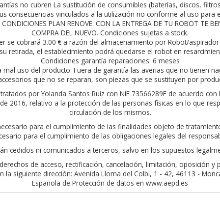
antías no cubren La sustitución de consumibles (baterías, discos, filtro
s consecuencias vinculados a la utilización no conforme al uso para el
rior. CONDICIONES PLAN RENOVE: CON LA ENTREGA DE TU ROBOT TE 
COMPRA DEL NUEVO. Condiciones sujetas a stock.
er se cobrará 3.00 € a razón del almacenamiento por Robot/aspirador 
su retirada, el establecimiento podrá quedarse el robot en resarcimie
Condiciones garantía reparaciones: 6 meses
a mal uso del producto. Fuera de garantía las averias que no tienen na
ccesorios que no se reparan, son piezas que se sustituyen por produ
án tratados por Yolanda Santos Ruiz con NIF 73566289F de acuerdo con 
 2016, relativo a la protección de las personas físicas en lo que resp
circulación de los mismos.
 necesario para el cumplimiento de las finalidades objeto de tratamie
cesario para el cumplimiento de las obligaciones legales del responsab
án cedidos ni comunicados a terceros, salvo en los supuestos legalme
erechos de acceso, rectificación, cancelación, limitación, oposición y
la siguiente dirección: Avenida Lloma del Colbi, 1 - 42, 46113 - Moncada
Española de Protección de datos en www.aepd.es