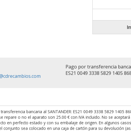
I
Pago por transferencia banc
ES21 0049 3338 5829 1405 86
fo@cdrecambios.com
 transferencia bancaria al SANTANDER: ES21 0049 3338 5829 1405 8682.
t se repare o no el aparato son 25.00 € con IVA incluido. No se acepta
to en perfecto estado y con su embalaje de origen. En algunos casos h
l conjunto sea colocado en una caja de cartón para su devolución (as