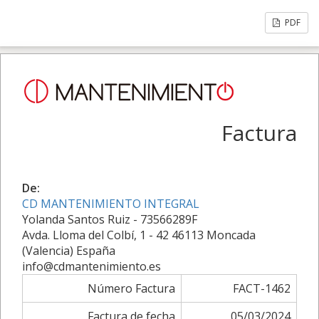
PDF
Factura
De:
CD MANTENIMIENTO INTEGRAL
Yolanda Santos Ruiz - 73566289F
Avda. Lloma del Colbí, 1 - 42 46113 Moncada
(Valencia) España
info@cdmantenimiento.es
Número Factura
FACT-1462
Factura de fecha
05/03/2024