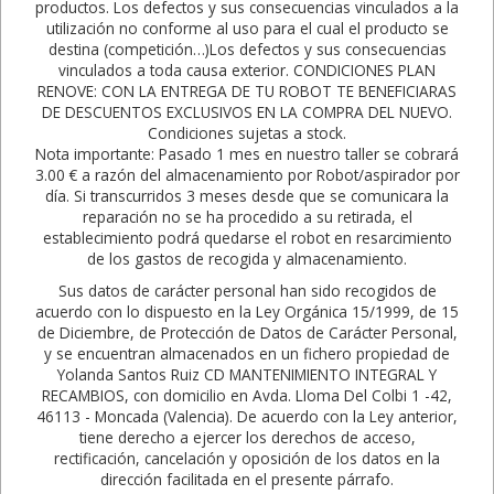
productos. Los defectos y sus consecuencias vinculados a la
utilización no conforme al uso para el cual el producto se
destina (competición…)Los defectos y sus consecuencias
vinculados a toda causa exterior. CONDICIONES PLAN
RENOVE: CON LA ENTREGA DE TU ROBOT TE BENEFICIARAS
DE DESCUENTOS EXCLUSIVOS EN LA COMPRA DEL NUEVO.
Condiciones sujetas a stock.
Nota importante: Pasado 1 mes en nuestro taller se cobrará
3.00 € a razón del almacenamiento por Robot/aspirador por
día. Si transcurridos 3 meses desde que se comunicara la
reparación no se ha procedido a su retirada, el
establecimiento podrá quedarse el robot en resarcimiento
de los gastos de recogida y almacenamiento.
Sus datos de carácter personal han sido recogidos de
acuerdo con lo dispuesto en la Ley Orgánica 15/1999, de 15
de Diciembre, de Protección de Datos de Carácter Personal,
y se encuentran almacenados en un fichero propiedad de
Yolanda Santos Ruiz CD MANTENIMIENTO INTEGRAL Y
RECAMBIOS, con domicilio en Avda. Lloma Del Colbi 1 -42,
46113 - Moncada (Valencia). De acuerdo con la Ley anterior,
tiene derecho a ejercer los derechos de acceso,
rectificación, cancelación y oposición de los datos en la
dirección facilitada en el presente párrafo.