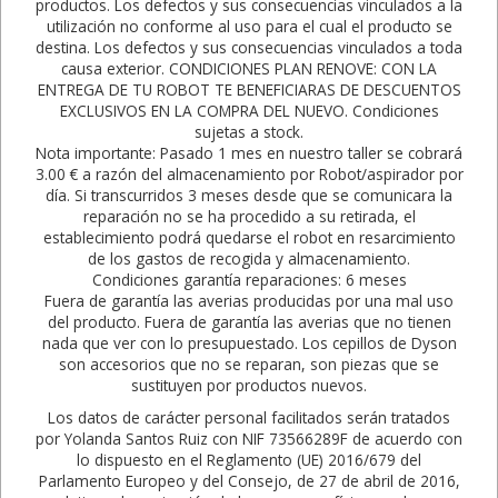
productos. Los defectos y sus consecuencias vinculados a la
utilización no conforme al uso para el cual el producto se
destina. Los defectos y sus consecuencias vinculados a toda
causa exterior. CONDICIONES PLAN RENOVE: CON LA
ENTREGA DE TU ROBOT TE BENEFICIARAS DE DESCUENTOS
EXCLUSIVOS EN LA COMPRA DEL NUEVO. Condiciones
sujetas a stock.
Nota importante: Pasado 1 mes en nuestro taller se cobrará
3.00 € a razón del almacenamiento por Robot/aspirador por
día. Si transcurridos 3 meses desde que se comunicara la
reparación no se ha procedido a su retirada, el
establecimiento podrá quedarse el robot en resarcimiento
de los gastos de recogida y almacenamiento.
Condiciones garantía reparaciones: 6 meses
Fuera de garantía las averias producidas por una mal uso
del producto. Fuera de garantía las averias que no tienen
nada que ver con lo presupuestado. Los cepillos de Dyson
son accesorios que no se reparan, son piezas que se
sustituyen por productos nuevos.
Los datos de carácter personal facilitados serán tratados
por Yolanda Santos Ruiz con NIF 73566289F de acuerdo con
lo dispuesto en el Reglamento (UE) 2016/679 del
Parlamento Europeo y del Consejo, de 27 de abril de 2016,