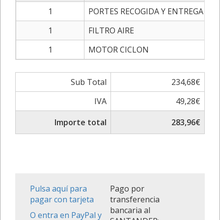
1
PORTES RECOGIDA Y ENTREGA
1
FILTRO AIRE
1
MOTOR CICLON
19
Sub Total
234,68€
IVA
49,28€
Importe total
283,96€
Pulsa aquí para
Pago por
pagar con tarjeta
transferencia
bancaria al
O entra en PayPal y