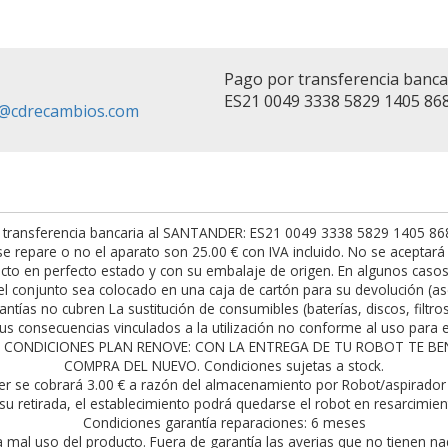
Pago por transferencia banc
ES21 0049 3338 5829 1405 86
fo@cdrecambios.com
 transferencia bancaria al SANTANDER: ES21 0049 3338 5829 1405 8682.
t se repare o no el aparato son 25.00 € con IVA incluido. No se acepta
to en perfecto estado y con su embalaje de origen. En algunos casos h
l conjunto sea colocado en una caja de cartón para su devolución (as
antías no cubren La sustitución de consumibles (baterías, discos, filtro
s consecuencias vinculados a la utilización no conforme al uso para el
rior. CONDICIONES PLAN RENOVE: CON LA ENTREGA DE TU ROBOT TE 
COMPRA DEL NUEVO. Condiciones sujetas a stock.
er se cobrará 3.00 € a razón del almacenamiento por Robot/aspirador 
su retirada, el establecimiento podrá quedarse el robot en resarcimie
Condiciones garantía reparaciones: 6 meses
a mal uso del producto. Fuera de garantía las averias que no tienen na