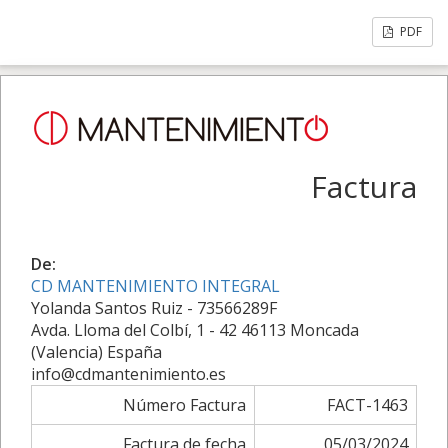
PDF
Factura
De:
CD MANTENIMIENTO INTEGRAL
Yolanda Santos Ruiz - 73566289F
Avda. Lloma del Colbí, 1 - 42 46113 Moncada
(Valencia) España
info@cdmantenimiento.es
Número Factura
FACT-1463
Factura de fecha
05/03/2024