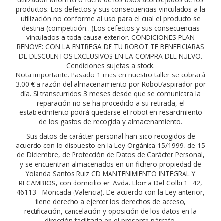
productos. Los defectos y sus consecuencias vinculados a la
utilización no conforme al uso para el cual el producto se
destina (competición…)Los defectos y sus consecuencias
vinculados a toda causa exterior. CONDICIONES PLAN
RENOVE: CON LA ENTREGA DE TU ROBOT TE BENEFICIARAS
DE DESCUENTOS EXCLUSIVOS EN LA COMPRA DEL NUEVO.
Condiciones sujetas a stock.
Nota importante: Pasado 1 mes en nuestro taller se cobrará
3.00 € a razón del almacenamiento por Robot/aspirador por
día. Si transcurridos 3 meses desde que se comunicara la
reparación no se ha procedido a su retirada, el
establecimiento podrá quedarse el robot en resarcimiento
de los gastos de recogida y almacenamiento.
Sus datos de carácter personal han sido recogidos de
acuerdo con lo dispuesto en la Ley Orgánica 15/1999, de 15
de Diciembre, de Protección de Datos de Carácter Personal,
y se encuentran almacenados en un fichero propiedad de
Yolanda Santos Ruiz CD MANTENIMIENTO INTEGRAL Y
RECAMBIOS, con domicilio en Avda. Lloma Del Colbi 1 -42,
46113 - Moncada (Valencia). De acuerdo con la Ley anterior,
tiene derecho a ejercer los derechos de acceso,
rectificación, cancelación y oposición de los datos en la
dirección facilitada en el presente párrafo.