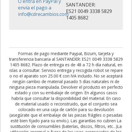
O entra en PayPal y
SANTANDER:
envía el pago a
ES21 0049 3338 5829
info@cdrecambios.com
1405 8682
Formas de pago mediante Paypal, Bizum, tarjeta y
transferencia bancaria al SANTANDER: ES21 0049 3338 5829
1405 8682. Plazo de entrega es de 48 a 72 h día natural, en
islas a consultar. Servicio entrega y recogida robot se repare
o no el aparato son 25.00 € con IVA incluido. No se aceptará
ningún cambio de material pasado 5 días naturales ni de
ninguna pieza manipulada. Devolver el producto en perfecto
estado y con su embalaje de origen. En algunos casos
habría que consultar la disponibilidad del material. En caso
de material usado o reconstruido, que el conjunto sea
colocado en una caja de cartón para su devolución
(asegúrate que el embalaje de las piezas frágiles o pesadas
esté bien fijado para su envío.). Las garantías no cubren La
sustitución de consumibles (baterías, discos, filtros, etc…)La
utilización anormal o fuera de los usos aconsejados de los