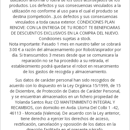
productos. Los defectos y sus consecuencias vinculados a la
utilización no conforme al uso para el cual el producto se
destina (competición…)Los defectos y sus consecuencias
vinculados a toda causa exterior. CONDICIONES PLAN
RENOVE: CON LA ENTREGA DE TU ROBOT TE BENEFICIARAS
DE DESCUENTOS EXCLUSIVOS EN LA COMPRA DEL NUEVO.
Condiciones sujetas a stock.
Nota importante: Pasado 1 mes en nuestro taller se cobrará
3.00 € a razón del almacenamiento por Robot/aspirador por
día. Si transcurridos 3 meses desde que se comunicara la
reparación no se ha procedido a su retirada, el
establecimiento podrá quedarse el robot en resarcimiento
de los gastos de recogida y almacenamiento.
Sus datos de carácter personal han sido recogidos de
acuerdo con lo dispuesto en la Ley Orgánica 15/1999, de 15
de Diciembre, de Protección de Datos de Carácter Personal,
y se encuentran almacenados en un fichero propiedad de
Yolanda Santos Ruiz CD MANTENIMIENTO INTEGRAL Y
RECAMBIOS, con domicilio en Avda. Lloma Del Colbi 1 -42,
46113 - Moncada (Valencia). De acuerdo con la Ley anterior,
tiene derecho a ejercer los derechos de acceso,
rectificación, cancelación y oposición de los datos en la
dirección facilitada en el presente párrafo.