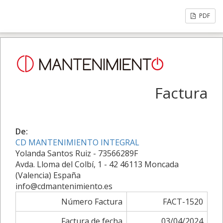
PDF
Factura
De:
CD MANTENIMIENTO INTEGRAL
Yolanda Santos Ruiz - 73566289F
Avda. Lloma del Colbí, 1 - 42 46113 Moncada
(Valencia) España
info@cdmantenimiento.es
Número Factura
FACT-1520
Factura de fecha
03/04/2024