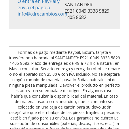
O entra en PayPal y
SANTANDER:
envía el pago a
ES21 0049 3338 5829
info@cdrecambios.com
1405 8682
Formas de pago mediante Paypal, Bizum, tarjeta y
transferencia bancaria al SANTANDER: ES21 0049 3338 5829
1405 8682. Plazo de entrega es de 48 a 72 h día natural, en
islas a consultar. Servicio entrega y recogida robot se repare
o no el aparato son 25.00 € con IVA incluido. No se aceptará
ningún cambio de material pasado 5 días naturales ni de
ninguna pieza manipulada. Devolver el producto en perfecto
estado y con su embalaje de origen. En algunos casos
habría que consultar la disponibilidad del material. En caso
de material usado o reconstruido, que el conjunto sea
colocado en una caja de cartón para su devolución
(asegúrate que el embalaje de las piezas frágiles o pesadas
esté bien fijado para su envío.). Las garantías no cubren La
sustitución de consumibles (baterías, discos, filtros, etc…)La
utilización anormal o fuera de los usos aconsejados de los