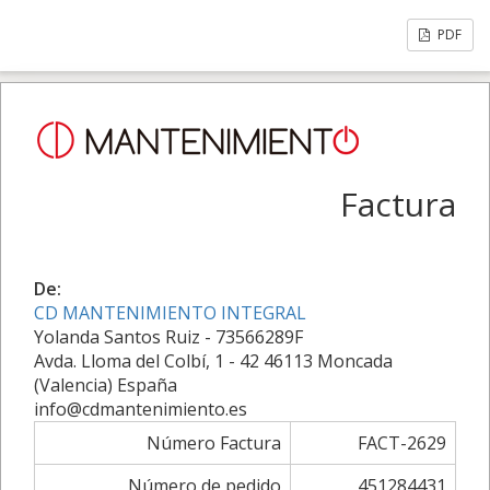
PDF
Factura
De:
CD MANTENIMIENTO INTEGRAL
Yolanda Santos Ruiz - 73566289F
Avda. Lloma del Colbí, 1 - 42 46113 Moncada
(Valencia) España
info@cdmantenimiento.es
Número Factura
FACT-2629
Número de pedido
451284431