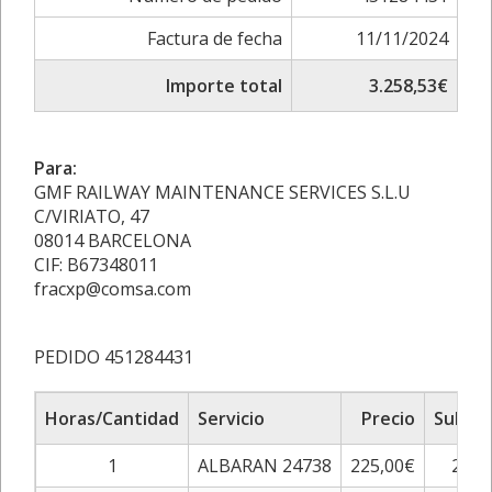
Factura de fecha
11/11/2024
Importe total
3.258,53€
Para:
GMF RAILWAY MAINTENANCE SERVICES S.L.U
C/VIRIATO, 47
08014 BARCELONA
CIF: B67348011
fracxp@comsa.com
PEDIDO 451284431
Horas/Cantidad
Servicio
Precio
Sub To
1
ALBARAN 24738
225,00€
225,