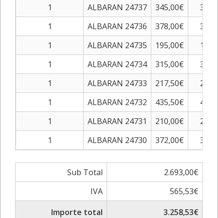
1
ALBARAN 24737
345,00€
345,
1
ALBARAN 24736
378,00€
378,
1
ALBARAN 24735
195,00€
195,
1
ALBARAN 24734
315,00€
315,
1
ALBARAN 24733
217,50€
217,
1
ALBARAN 24732
435,50€
435,
1
ALBARAN 24731
210,00€
210,
1
ALBARAN 24730
372,00€
372,
Sub Total
2.693,00€
IVA
565,53€
Importe total
3.258,53€