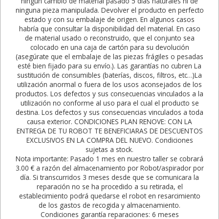
ningún cambio de material pasado 5 días naturales ni de
ninguna pieza manipulada. Devolver el producto en perfecto
estado y con su embalaje de origen. En algunos casos
habría que consultar la disponibilidad del material. En caso
de material usado o reconstruido, que el conjunto sea
colocado en una caja de cartón para su devolución
(asegúrate que el embalaje de las piezas frágiles o pesadas
esté bien fijado para su envío.). Las garantías no cubren La
sustitución de consumibles (baterías, discos, filtros, etc…)La
utilización anormal o fuera de los usos aconsejados de los
productos. Los defectos y sus consecuencias vinculados a la
utilización no conforme al uso para el cual el producto se
destina. Los defectos y sus consecuencias vinculados a toda
causa exterior. CONDICIONES PLAN RENOVE: CON LA
ENTREGA DE TU ROBOT TE BENEFICIARAS DE DESCUENTOS
EXCLUSIVOS EN LA COMPRA DEL NUEVO. Condiciones
sujetas a stock.
Nota importante: Pasado 1 mes en nuestro taller se cobrará
3.00 € a razón del almacenamiento por Robot/aspirador por
día. Si transcurridos 3 meses desde que se comunicara la
reparación no se ha procedido a su retirada, el
establecimiento podrá quedarse el robot en resarcimiento
de los gastos de recogida y almacenamiento.
Condiciones garantía reparaciones: 6 meses