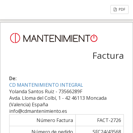
PDF
Factura
De:
CD MANTENIMIENTO INTEGRAL
Yolanda Santos Ruiz - 73566289F
Avda. Lloma del Colbí, 1 - 42 46113 Moncada
(Valencia) España
info@cdmantenimiento.es
Número Factura
FACT-2726
Número de pedido
SFC24/43568