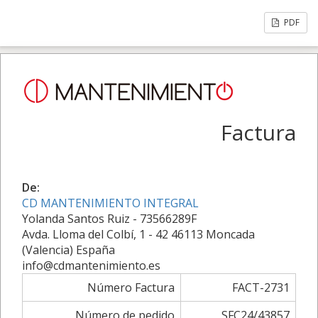
PDF
Factura
De:
CD MANTENIMIENTO INTEGRAL
Yolanda Santos Ruiz - 73566289F
Avda. Lloma del Colbí, 1 - 42 46113 Moncada
(Valencia) España
info@cdmantenimiento.es
Número Factura
FACT-2731
Número de pedido
SFC24/43857