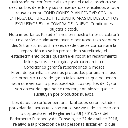
utilización no conforme al uso para el cual el producto se
destina. Los defectos y sus consecuencias vinculados a toda
causa exterior. CONDICIONES PLAN RENOVE: CON LA
ENTREGA DE TU ROBOT TE BENEFICIARAS DE DESCUENTOS
EXCLUSIVOS EN LA COMPRA DEL NUEVO. Condiciones
sujetas a stock.
Nota importante: Pasado 1 mes en nuestro taller se cobrará
3.00 € a razón del almacenamiento por Robot/aspirador por
día. Si transcurridos 3 meses desde que se comunicara la
reparación no se ha procedido a su retirada, el
establecimiento podrá quedarse el robot en resarcimiento
de los gastos de recogida y almacenamiento.
Condiciones garantía reparaciones: 6 meses
Fuera de garantía las averias producidas por una mal uso
del producto. Fuera de garantía las averias que no tienen
nada que ver con lo presupuestado. Los cepillos de Dyson
son accesorios que no se reparan, son piezas que se
sustituyen por productos nuevos.
Los datos de carácter personal facilitados serán tratados
por Yolanda Santos Ruiz con NIF 73566289F de acuerdo con
lo dispuesto en el Reglamento (UE) 2016/679 del
Parlamento Europeo y del Consejo, de 27 de abril de 2016,
relativo a la protección de las personas físicas en lo que