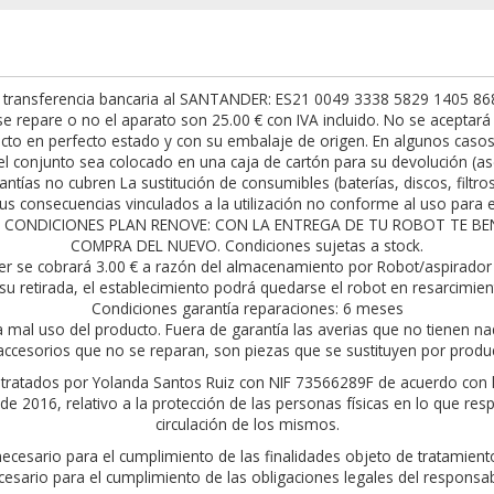
 transferencia bancaria al SANTANDER: ES21 0049 3338 5829 1405 8682.
t se repare o no el aparato son 25.00 € con IVA incluido. No se acepta
to en perfecto estado y con su embalaje de origen. En algunos casos h
l conjunto sea colocado en una caja de cartón para su devolución (as
antías no cubren La sustitución de consumibles (baterías, discos, filtro
s consecuencias vinculados a la utilización no conforme al uso para el
rior. CONDICIONES PLAN RENOVE: CON LA ENTREGA DE TU ROBOT TE 
COMPRA DEL NUEVO. Condiciones sujetas a stock.
er se cobrará 3.00 € a razón del almacenamiento por Robot/aspirador 
su retirada, el establecimiento podrá quedarse el robot en resarcimie
Condiciones garantía reparaciones: 6 meses
a mal uso del producto. Fuera de garantía las averias que no tienen na
ccesorios que no se reparan, son piezas que se sustituyen por produ
án tratados por Yolanda Santos Ruiz con NIF 73566289F de acuerdo con 
 2016, relativo a la protección de las personas físicas en lo que resp
circulación de los mismos.
 necesario para el cumplimiento de las finalidades objeto de tratamie
cesario para el cumplimiento de las obligaciones legales del responsab