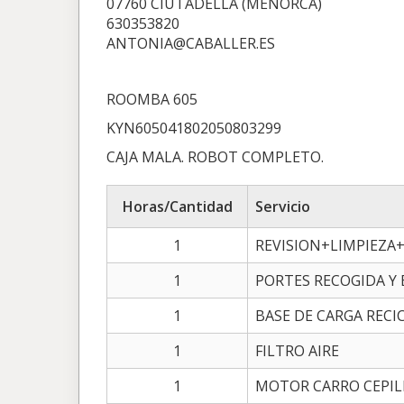
07760 CIUTADELLA (MENORCA)
630353820
ANTONIA@CABALLER.ES
ROOMBA 605
KYN605041802050803299
CAJA MALA. ROBOT COMPLETO.
Horas/Cantidad
Servicio
1
REVISION+LIMPIEZA
1
PORTES RECOGIDA Y
1
BASE DE CARGA RECI
1
FILTRO AIRE
1
MOTOR CARRO CEPIL