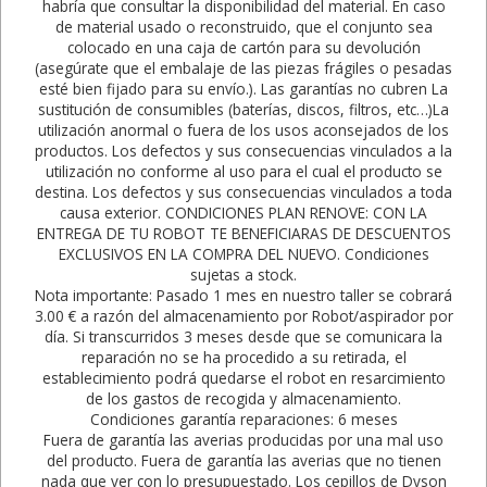
habría que consultar la disponibilidad del material. En caso
de material usado o reconstruido, que el conjunto sea
colocado en una caja de cartón para su devolución
(asegúrate que el embalaje de las piezas frágiles o pesadas
esté bien fijado para su envío.). Las garantías no cubren La
sustitución de consumibles (baterías, discos, filtros, etc…)La
utilización anormal o fuera de los usos aconsejados de los
productos. Los defectos y sus consecuencias vinculados a la
utilización no conforme al uso para el cual el producto se
destina. Los defectos y sus consecuencias vinculados a toda
causa exterior. CONDICIONES PLAN RENOVE: CON LA
ENTREGA DE TU ROBOT TE BENEFICIARAS DE DESCUENTOS
EXCLUSIVOS EN LA COMPRA DEL NUEVO. Condiciones
sujetas a stock.
Nota importante: Pasado 1 mes en nuestro taller se cobrará
3.00 € a razón del almacenamiento por Robot/aspirador por
día. Si transcurridos 3 meses desde que se comunicara la
reparación no se ha procedido a su retirada, el
establecimiento podrá quedarse el robot en resarcimiento
de los gastos de recogida y almacenamiento.
Condiciones garantía reparaciones: 6 meses
Fuera de garantía las averias producidas por una mal uso
del producto. Fuera de garantía las averias que no tienen
nada que ver con lo presupuestado. Los cepillos de Dyson