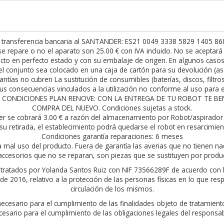
 transferencia bancaria al SANTANDER: ES21 0049 3338 5829 1405 8682.
t se repare o no el aparato son 25.00 € con IVA incluido. No se acepta
to en perfecto estado y con su embalaje de origen. En algunos casos h
l conjunto sea colocado en una caja de cartón para su devolución (as
antías no cubren La sustitución de consumibles (baterías, discos, filtro
s consecuencias vinculados a la utilización no conforme al uso para el
rior. CONDICIONES PLAN RENOVE: CON LA ENTREGA DE TU ROBOT TE 
COMPRA DEL NUEVO. Condiciones sujetas a stock.
er se cobrará 3.00 € a razón del almacenamiento por Robot/aspirador 
su retirada, el establecimiento podrá quedarse el robot en resarcimie
Condiciones garantía reparaciones: 6 meses
a mal uso del producto. Fuera de garantía las averias que no tienen na
ccesorios que no se reparan, son piezas que se sustituyen por produ
án tratados por Yolanda Santos Ruiz con NIF 73566289F de acuerdo con 
 2016, relativo a la protección de las personas físicas en lo que resp
circulación de los mismos.
 necesario para el cumplimiento de las finalidades objeto de tratamie
cesario para el cumplimiento de las obligaciones legales del responsab