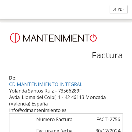
PDF
Factura
De:
CD MANTENIMIENTO INTEGRAL
Yolanda Santos Ruiz - 73566289F
Avda. Lloma del Colbí, 1 - 42 46113 Moncada
(Valencia) España
info@cdmantenimiento.es
Número Factura
FACT-2756
Factura de fecha
30/12/2024