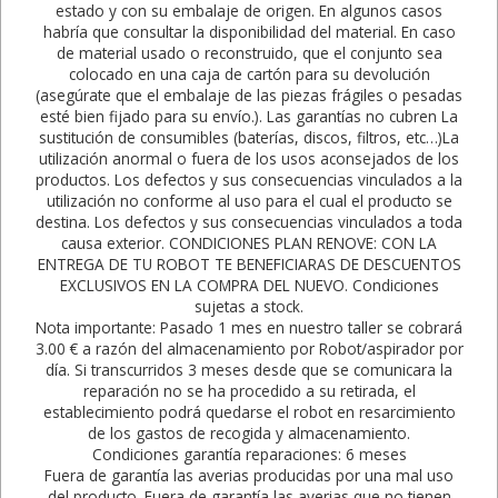
estado y con su embalaje de origen. En algunos casos
habría que consultar la disponibilidad del material. En caso
de material usado o reconstruido, que el conjunto sea
colocado en una caja de cartón para su devolución
(asegúrate que el embalaje de las piezas frágiles o pesadas
esté bien fijado para su envío.). Las garantías no cubren La
sustitución de consumibles (baterías, discos, filtros, etc…)La
utilización anormal o fuera de los usos aconsejados de los
productos. Los defectos y sus consecuencias vinculados a la
utilización no conforme al uso para el cual el producto se
destina. Los defectos y sus consecuencias vinculados a toda
causa exterior. CONDICIONES PLAN RENOVE: CON LA
ENTREGA DE TU ROBOT TE BENEFICIARAS DE DESCUENTOS
EXCLUSIVOS EN LA COMPRA DEL NUEVO. Condiciones
sujetas a stock.
Nota importante: Pasado 1 mes en nuestro taller se cobrará
3.00 € a razón del almacenamiento por Robot/aspirador por
día. Si transcurridos 3 meses desde que se comunicara la
reparación no se ha procedido a su retirada, el
establecimiento podrá quedarse el robot en resarcimiento
de los gastos de recogida y almacenamiento.
Condiciones garantía reparaciones: 6 meses
Fuera de garantía las averias producidas por una mal uso
del producto. Fuera de garantía las averias que no tienen