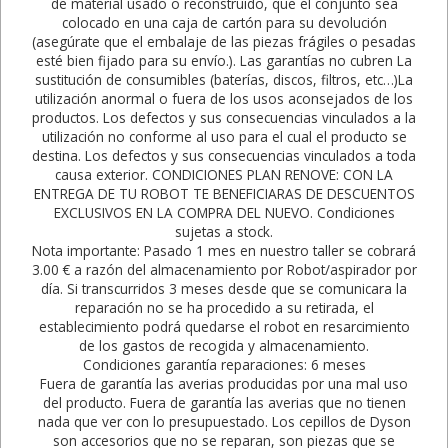
de material usado o reconstruido, que el conjunto sea
colocado en una caja de cartón para su devolución
(asegúrate que el embalaje de las piezas frágiles o pesadas
esté bien fijado para su envío.). Las garantías no cubren La
sustitución de consumibles (baterías, discos, filtros, etc…)La
utilización anormal o fuera de los usos aconsejados de los
productos. Los defectos y sus consecuencias vinculados a la
utilización no conforme al uso para el cual el producto se
destina. Los defectos y sus consecuencias vinculados a toda
causa exterior. CONDICIONES PLAN RENOVE: CON LA
ENTREGA DE TU ROBOT TE BENEFICIARAS DE DESCUENTOS
EXCLUSIVOS EN LA COMPRA DEL NUEVO. Condiciones
sujetas a stock.
Nota importante: Pasado 1 mes en nuestro taller se cobrará
3.00 € a razón del almacenamiento por Robot/aspirador por
día. Si transcurridos 3 meses desde que se comunicara la
reparación no se ha procedido a su retirada, el
establecimiento podrá quedarse el robot en resarcimiento
de los gastos de recogida y almacenamiento.
Condiciones garantía reparaciones: 6 meses
Fuera de garantía las averias producidas por una mal uso
del producto. Fuera de garantía las averias que no tienen
nada que ver con lo presupuestado. Los cepillos de Dyson
son accesorios que no se reparan, son piezas que se