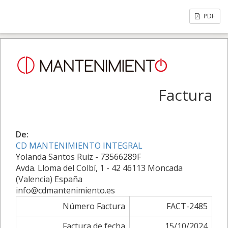
PDF
Factura
De:
CD MANTENIMIENTO INTEGRAL
Yolanda Santos Ruiz - 73566289F
Avda. Lloma del Colbí, 1 - 42 46113 Moncada
(Valencia) España
info@cdmantenimiento.es
Número Factura
FACT-2485
Factura de fecha
15/10/2024