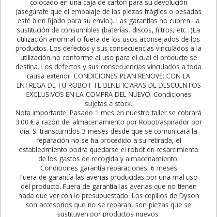
colocado en una caja de cartón para su devolución
(asegúrate que el embalaje de las piezas frágiles o pesadas
esté bien fijado para su envío.). Las garantías no cubren La
sustitución de consumibles (baterías, discos, filtros, etc…)La
utilización anormal o fuera de los usos aconsejados de los
productos. Los defectos y sus consecuencias vinculados a la
utilización no conforme al uso para el cual el producto se
destina. Los defectos y sus consecuencias vinculados a toda
causa exterior. CONDICIONES PLAN RENOVE: CON LA
ENTREGA DE TU ROBOT TE BENEFICIARAS DE DESCUENTOS
EXCLUSIVOS EN LA COMPRA DEL NUEVO. Condiciones
sujetas a stock.
Nota importante: Pasado 1 mes en nuestro taller se cobrará
3.00 € a razón del almacenamiento por Robot/aspirador por
día. Si transcurridos 3 meses desde que se comunicara la
reparación no se ha procedido a su retirada, el
establecimiento podrá quedarse el robot en resarcimiento
de los gastos de recogida y almacenamiento.
Condiciones garantía reparaciones: 6 meses
Fuera de garantía las averias producidas por una mal uso
del producto. Fuera de garantía las averias que no tienen
nada que ver con lo presupuestado. Los cepillos de Dyson
son accesorios que no se reparan, son piezas que se
sustituyen por productos nuevos.