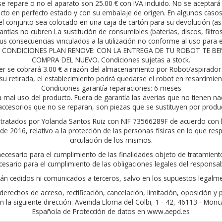
t se repare o no el aparato son 25.00 € con IVA incluido. No se acepta
to en perfecto estado y con su embalaje de origen. En algunos casos h
l conjunto sea colocado en una caja de cartón para su devolución (as
antías no cubren La sustitución de consumibles (baterías, discos, filtro
s consecuencias vinculados a la utilización no conforme al uso para el
rior. CONDICIONES PLAN RENOVE: CON LA ENTREGA DE TU ROBOT TE 
COMPRA DEL NUEVO. Condiciones sujetas a stock.
er se cobrará 3.00 € a razón del almacenamiento por Robot/aspirador 
su retirada, el establecimiento podrá quedarse el robot en resarcimie
Condiciones garantía reparaciones: 6 meses
a mal uso del producto. Fuera de garantía las averias que no tienen na
ccesorios que no se reparan, son piezas que se sustituyen por produ
án tratados por Yolanda Santos Ruiz con NIF 73566289F de acuerdo con 
 2016, relativo a la protección de las personas físicas en lo que resp
circulación de los mismos.
 necesario para el cumplimiento de las finalidades objeto de tratamie
cesario para el cumplimiento de las obligaciones legales del responsab
án cedidos ni comunicados a terceros, salvo en los supuestos legalme
erechos de acceso, rectificación, cancelación, limitación, oposición y
la siguiente dirección: Avenida Lloma del Colbi, 1 - 42, 46113 - Moncada
Española de Protección de datos en www.aepd.es