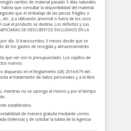
rá ningún cambio de material pasado 5 días naturales
abría que consultar la disponibilidad del material.
egúrate que el embalaje de las piezas frágiles o
s, etc…)La utilización anormal o fuera de los usos
 cual el producto se destina. Los defectos y sus
BENEFICIARAS DE DESCUENTOS EXCLUSIVOS EN LA
por día. Si transcurridos 3 meses desde que se
nto de los gastos de recogida y almacenamiento.
da que ver con lo presupuestado. Los cepillos de
ctos nuevos.
lo dispuesto en el Reglamento (UE) 2016/679 del
ecta al tratamiento de datos personales y a la libre
nto, mientras no se oponga al mismo y por el tiempo
le.
nte establecidos.
 portabilidad de manera gratuita mediante correo
 (Valencia) y de solicitar la tutela de la Agencia