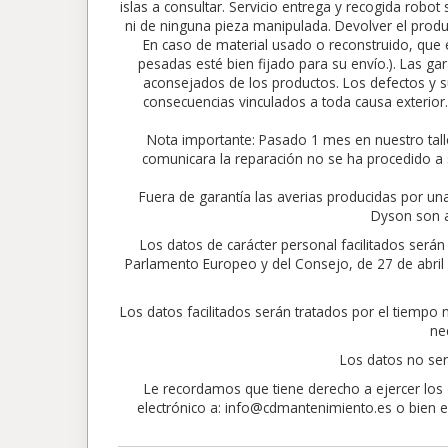
islas a consultar. Servicio entrega y recogida robo
ni de ninguna pieza manipulada. Devolver el produc
En caso de material usado o reconstruido, que e
pesadas esté bien fijado para su envío.). Las gar
aconsejados de los productos. Los defectos y su
consecuencias vinculados a toda causa exte
Nota importante: Pasado 1 mes en nuestro tall
comunicara la reparación no se ha procedido a 
Fuera de garantía las averias producidas por un
Dyson son a
Los datos de carácter personal facilitados ser
Parlamento Europeo y del Consejo, de 27 de abril de
Los datos facilitados serán tratados por el tiempo
ne
Los datos no ser
Le recordamos que tiene derecho a ejercer los d
electrónico a: info@cdmantenimiento.es o bien en 