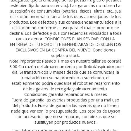
esté bien fijado para su envío.). Las garantías no cubren La
sustitución de consumibles (baterías, discos, filtros, etc…)La
utilización anormal o fuera de los usos aconsejados de los
productos. Los defectos y sus consecuencias vinculados a la
utilización no conforme al uso para el cual el producto se
destina. Los defectos y sus consecuencias vinculados a toda
causa exterior. CONDICIONES PLAN RENOVE: CON LA
ENTREGA DE TU ROBOT TE BENEFICIARAS DE DESCUENTOS
EXCLUSIVOS EN LA COMPRA DEL NUEVO. Condiciones
sujetas a stock.
Nota importante: Pasado 1 mes en nuestro taller se cobrará
3.00 € a razón del almacenamiento por Robot/aspirador por
día. Si transcurridos 3 meses desde que se comunicara la
reparación no se ha procedido a su retirada, el
establecimiento podrá quedarse el robot en resarcimiento
de los gastos de recogida y almacenamiento.
Condiciones garantía reparaciones: 6 meses
Fuera de garantía las averias producidas por una mal uso
del producto. Fuera de garantía las averias que no tienen
nada que ver con lo presupuestado. Los cepillos de Dyson
son accesorios que no se reparan, son piezas que se
sustituyen por productos nuevos.
Los datos de carácter personal facilitados serán tratados