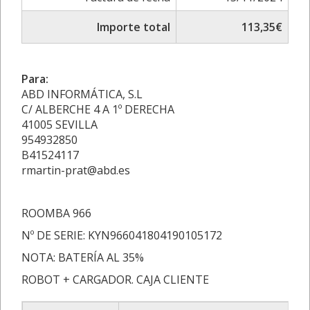
Importe total
113,35€
Para:
ABD INFORMÁTICA, S.L
C/ ALBERCHE 4 A 1º DERECHA
41005 SEVILLA
954932850
B41524117
rmartin-prat@abd.es
ROOMBA 966
Nº DE SERIE: KYN966041804190105172
NOTA: BATERÍA AL 35%
ROBOT + CARGADOR. CAJA CLIENTE