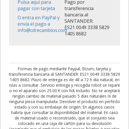
Pulsa aquí para
Pago por
pagar con tarjeta
transferencia
bancaria al
O entra en PayPal y
SANTANDER:
envía el pago a
ES21 0049 3338 5829
info@cdrecambios.com
1405 8682
Formas de pago mediante Paypal, Bizum, tarjeta y
transferencia bancaria al SANTANDER: ES21 0049 3338 5829
1405 8682. Plazo de entrega es de 48 a 72 h día natural, en
islas a consultar. Servicio entrega y recogida robot se repare
o no el aparato son 25.00 € con IVA incluido. No se aceptará
ningún cambio de material pasado 5 días naturales ni de
ninguna pieza manipulada. Devolver el producto en perfecto
estado y con su embalaje de origen. En algunos casos
habría que consultar la disponibilidad del material. En caso
de material usado o reconstruido, que el conjunto sea
colocado en una caja de cartón para su devolución
(asegúrate que el embalaje de las piezas frágiles o pesadas