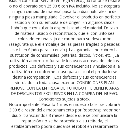
islas a consultar. Servicio entrega y recogida robot se repare
o no el aparato son 25.00 € con IVA incluido. No se aceptará
ningún cambio de material pasado 5 días naturales ni de
ninguna pieza manipulada. Devolver el producto en perfecto
estado y con su embalaje de origen. En algunos casos
habría que consultar la disponibilidad del material. En caso
de material usado o reconstruido, que el conjunto sea
colocado en una caja de cartón para su devolución
(asegúrate que el embalaje de las piezas frágiles o pesadas
esté bien fijado para su envío.). Las garantías no cubren La
sustitución de consumibles (baterías, discos, filtros, etc…)La
utilización anormal o fuera de los usos aconsejados de los
productos. Los defectos y sus consecuencias vinculados a la
utilización no conforme al uso para el cual el producto se
destina (competición…)Los defectos y sus consecuencias
vinculados a toda causa exterior. CONDICIONES PLAN
RENOVE: CON LA ENTREGA DE TU ROBOT TE BENEFICIARAS
DE DESCUENTOS EXCLUSIVOS EN LA COMPRA DEL NUEVO.
Condiciones sujetas a stock.
Nota importante: Pasado 1 mes en nuestro taller se cobrará
3.00 € a razón del almacenamiento por Robot/aspirador por
día. Si transcurridos 3 meses desde que se comunicara la
reparación no se ha procedido a su retirada, el
establecimiento podrá quedarse el robot en resarcimiento