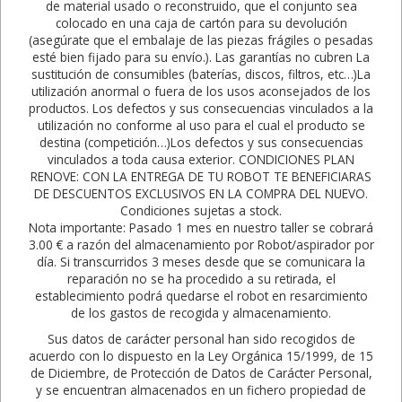
de material usado o reconstruido, que el conjunto sea
colocado en una caja de cartón para su devolución
(asegúrate que el embalaje de las piezas frágiles o pesadas
esté bien fijado para su envío.). Las garantías no cubren La
sustitución de consumibles (baterías, discos, filtros, etc…)La
utilización anormal o fuera de los usos aconsejados de los
productos. Los defectos y sus consecuencias vinculados a la
utilización no conforme al uso para el cual el producto se
destina (competición…)Los defectos y sus consecuencias
vinculados a toda causa exterior. CONDICIONES PLAN
RENOVE: CON LA ENTREGA DE TU ROBOT TE BENEFICIARAS
DE DESCUENTOS EXCLUSIVOS EN LA COMPRA DEL NUEVO.
Condiciones sujetas a stock.
Nota importante: Pasado 1 mes en nuestro taller se cobrará
3.00 € a razón del almacenamiento por Robot/aspirador por
día. Si transcurridos 3 meses desde que se comunicara la
reparación no se ha procedido a su retirada, el
establecimiento podrá quedarse el robot en resarcimiento
de los gastos de recogida y almacenamiento.
Sus datos de carácter personal han sido recogidos de
acuerdo con lo dispuesto en la Ley Orgánica 15/1999, de 15
de Diciembre, de Protección de Datos de Carácter Personal,
y se encuentran almacenados en un fichero propiedad de