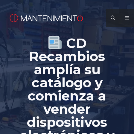
Saltar
al
M
contenido
CD
Recambios
amplía su
catálogo y
comienza a
vender
dispositivos