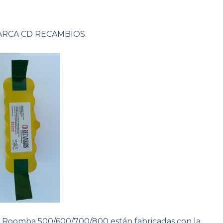
ARCA CD RECAMBIOS.
t Roomba 500/600/700/800 están fabricadas con la