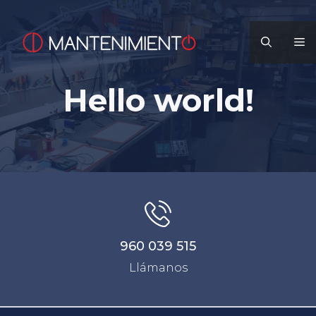
Saltar
al
M
contenido
Hello world!
960 039 515
Llámanos