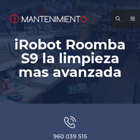
Saltar
al
M
contenido
iRobot Roomba
S9 la limpieza
mas avanzada
960 039 515