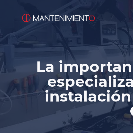
Saltar
al
contenido
La importan
especializ
instalación