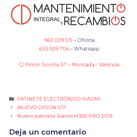
960 039 515
– Oficina
633 509 704
– Whatsapp
C/ Pintor Sorolla, 57 – Moncada – Valencia
Categorías
PATINETE ELECTRÓNICO XIAOMI
¡NUEVO DYSON V11!
Nuevo patinete Xiaomi M365 PRO 2019
Deja un comentario