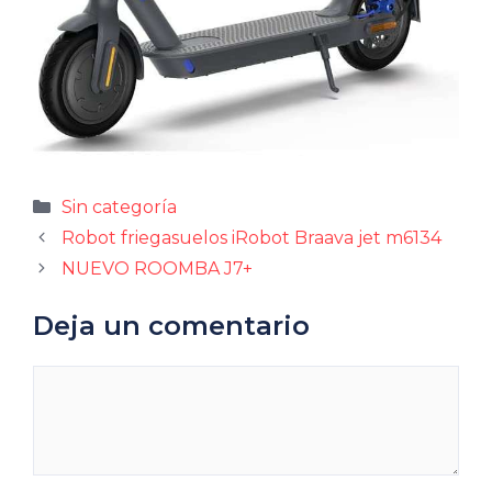
Categorías
Sin categoría
Robot friegasuelos iRobot Braava jet m6134
NUEVO ROOMBA J7+
Deja un comentario
Comentario