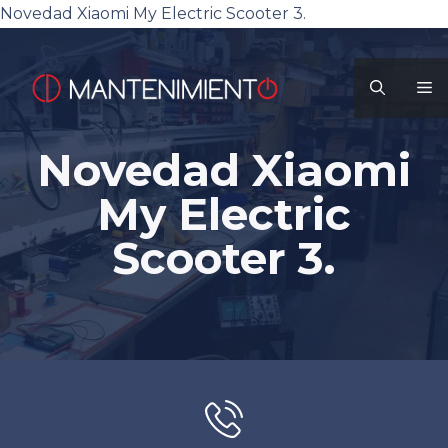
Novedad Xiaomi My Electric Scooter 3.
Saltar
al
M
contenido
Novedad Xiaomi
My Electric
Scooter 3.