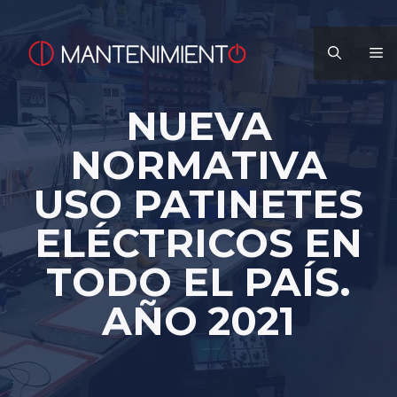
Saltar
al
M
contenido
NUEVA
NORMATIVA
USO PATINETES
ELÉCTRICOS EN
TODO EL PAÍS.
AÑO 2021