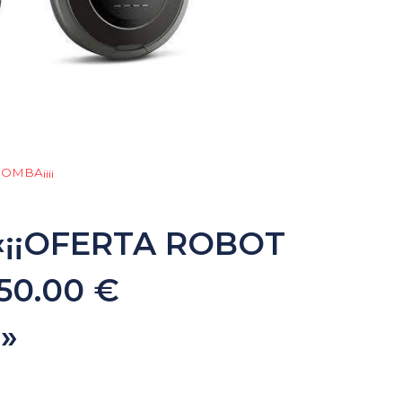
OMBA¡¡¡¡
 «¡¡OFERTA ROBOT
0.00 €
»