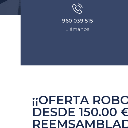
960 039 515
Llámanos
¡¡OFERTA ROB
DESDE 150.00 
REEMSAMBLAD