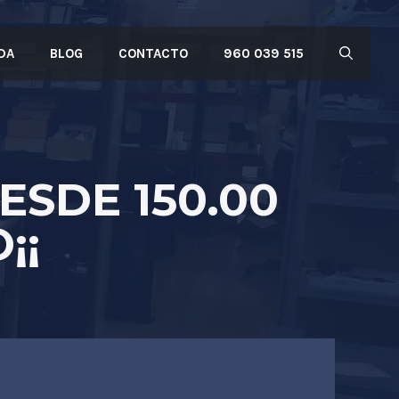
DA
BLOG
CONTACTO
960 039 515
SDE 150.00
¡¡