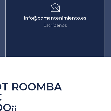
info@cdmantenimiento.es
Escríbenos
OT ROOMBA
€
O¡¡