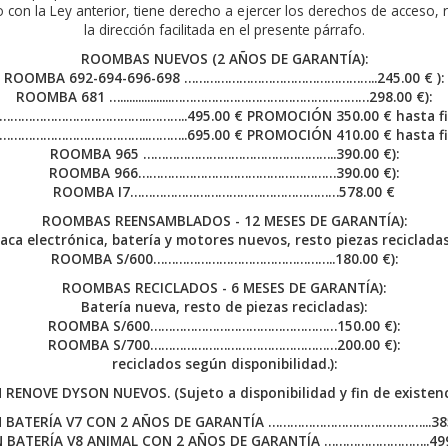
con la Ley anterior, tiene derecho a ejercer los derechos de acceso, r
la dirección facilitada en el presente párrafo.
ROOMBAS NUEVOS (2 AÑOS DE GARANTÍA):
ROOMBA 692-694-696-698 ……………………………………………..245.00 € ):
ROOMBA 681 ….................………………………………………………298.00 €):
………………………………..………..495.00 € PROMOCIÓN 350.00 € hasta fin 
………………………………..………..695.00 € PROMOCIÓN 410.00 € hasta fin 
ROOMBA 965 ……………………………………………..390.00 €):
ROOMBA 966………………………………………………390.00 €):
ROOMBA I7…………………………………………………578.00 €
ROOMBAS REENSAMBLADOS - 12 MESES DE GARANTÍA):
laca electrónica, batería y motores nuevos, resto piezas recicladas.
ROOMBA S/600…………………………………………..180.00 €):
ROOMBAS RECICLADOS - 6 MESES DE GARANTÍA):
Batería nueva, resto de piezas recicladas):
ROOMBA S/600……………………………………………150.00 €):
ROOMBA S/700……………………………………………200.00 €):
reciclados según disponibilidad.):
 RENOVE DYSON NUEVOS. (Sujeto a disponibilidad y fin de existenci
 BATERÍA V7 CON 2 AÑOS DE GARANTÍA ……………………………………...385.
 BATERÍA V8 ANIMAL CON 2 AÑOS DE GARANTÍA ………………………..499.