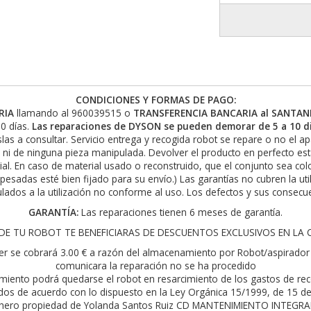
CONDICIONES Y FORMAS DE PAGO:
RIA
llamando al 960039515 o
TRANSFERENCIA BANCARIA al SANTAND
0 días.
Las reparaciones de DYSON se pueden demorar de 5 a 10 di
slas a consultar. Servicio entrega y recogida robot se repare o no el a
 ni de ninguna pieza manipulada. Devolver el producto en perfecto es
rial. En caso de material usado o reconstruido, que el conjunto sea c
 pesadas esté bien fijado para su envío.) Las garantías no cubren la ut
lados a la utilización no conforme al uso. Los defectos y sus consecue
GARANTÍA:
Las reparaciones tienen 6 meses de garantía.
E TU ROBOT TE BENEFICIARAS DE DESCUENTOS EXCLUSIVOS EN LA COM
er se cobrará 3.00 € a razón del almacenamiento por Robot/aspirador 
comunicara la reparación no se ha procedido
ecimiento podrá quedarse el robot en resarcimiento de los gastos de r
idos de acuerdo con lo dispuesto en la Ley Orgánica 15/1999, de 15 de
ichero propiedad de Yolanda Santos Ruiz CD MANTENIMIENTO INTEGRAL