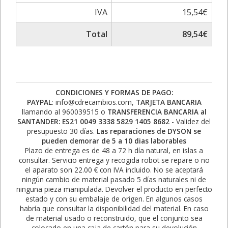
IVA
15,54€
Total
89,54€
CONDICIONES Y FORMAS DE PAGO:
PAYPAL
: info@cdrecambios.com,
TARJETA BANCARIA
llamando al 960039515 o
TRANSFERENCIA BANCARIA al
SANTANDER: ES21 0049 3338 5829 1405 8682
- Validez del
presupuesto 30 días.
Las reparaciones de DYSON se
pueden demorar de 5 a 10 dias laborables
Plazo de entrega es de 48 a 72 h día natural, en islas a
consultar. Servicio entrega y recogida robot se repare o no
el aparato son 22.00 € con IVA incluido. No se aceptará
ningún cambio de material pasado 5 días naturales ni de
ninguna pieza manipulada. Devolver el producto en perfecto
estado y con su embalaje de origen. En algunos casos
habría que consultar la disponibilidad del material. En caso
de material usado o reconstruido, que el conjunto sea
colocado en una caja de cartón para su devolución