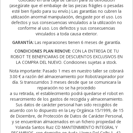
(asegúrate que el embalaje de las piezas frágiles o pesadas
esté bien fijado para su envío.) Las garantías no cubren la
utilización anormal manipulación, desgaste por el uso. Los
defectos y sus consecuencias vinculados a la utilización no
conforme al uso. Los defectos y sus consecuencias
vinculados a toda causa exterior.
GARANTÍA:
Las reparaciones tienen 6 meses de garantía.
CONDICIONES PLAN RENOVE:
CON LA ENTREGA DE TU
ROBOT TE BENEFICIARAS DE DESCUENTOS EXCLUSIVOS EN
LA COMPRA DEL NUEVO. Condiciones sujetas a stock.
Nota importante: Pasado 1 mes en nuestro taller se cobrará
3.00 € a razón del almacenamiento por Robot/aspirador por
día. Si transcurridos 3 meses desde que se comunicara la
reparación no se ha procedido
a su retirada, el establecimiento podrá quedarse el robot en
resarcimiento de los gastos de recogida y almacenamiento.
Sus datos de carácter personal han sido recogidos de
acuerdo con lo dispuesto en la Ley Orgánica 15/1999, de 15
de Diciembre, de Protección de Datos de Carácter Personal,
y se encuentran almacenados en un fichero propiedad de
Yolanda Santos Ruiz CD MANTENIMIENTO INTEGRAL Y
RECAMBIOS, con domicilio en Avda. Lloma Del Colbi 1 -42,