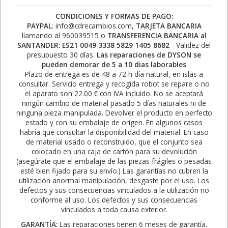
CONDICIONES Y FORMAS DE PAGO:
PAYPAL
: info@cdrecambios.com,
TARJETA BANCARIA
llamando al 960039515 o
TRANSFERENCIA BANCARIA al
SANTANDER: ES21 0049 3338 5829 1405 8682
- Validez del
presupuesto 30 días.
Las reparaciones de DYSON se
pueden demorar de 5 a 10 dias laborables
Plazo de entrega es de 48 a 72 h día natural, en islas a
consultar. Servicio entrega y recogida robot se repare o no
el aparato son 22.00 € con IVA incluido. No se aceptará
ningún cambio de material pasado 5 días naturales ni de
ninguna pieza manipulada. Devolver el producto en perfecto
estado y con su embalaje de origen. En algunos casos
habría que consultar la disponibilidad del material. En caso
de material usado o reconstruido, que el conjunto sea
colocado en una caja de cartón para su devolución
(asegúrate que el embalaje de las piezas frágiles o pesadas
esté bien fijado para su envío.) Las garantías no cubren la
utilización anormal manipulación, desgaste por el uso. Los
defectos y sus consecuencias vinculados a la utilización no
conforme al uso. Los defectos y sus consecuencias
vinculados a toda causa exterior.
GARANTÍA:
Las reparaciones tienen 6 meses de garantía.