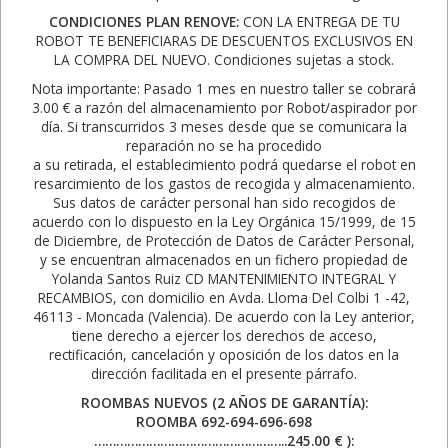
CONDICIONES PLAN RENOVE:
CON LA ENTREGA DE TU
ROBOT TE BENEFICIARAS DE DESCUENTOS EXCLUSIVOS EN
LA COMPRA DEL NUEVO. Condiciones sujetas a stock.
Nota importante: Pasado 1 mes en nuestro taller se cobrará
3.00 € a razón del almacenamiento por Robot/aspirador por
día. Si transcurridos 3 meses desde que se comunicara la
reparación no se ha procedido
a su retirada, el establecimiento podrá quedarse el robot en
resarcimiento de los gastos de recogida y almacenamiento.
Sus datos de carácter personal han sido recogidos de
acuerdo con lo dispuesto en la Ley Orgánica 15/1999, de 15
de Diciembre, de Protección de Datos de Carácter Personal,
y se encuentran almacenados en un fichero propiedad de
Yolanda Santos Ruiz CD MANTENIMIENTO INTEGRAL Y
RECAMBIOS, con domicilio en Avda. Lloma Del Colbi 1 -42,
46113 - Moncada (Valencia). De acuerdo con la Ley anterior,
tiene derecho a ejercer los derechos de acceso,
rectificación, cancelación y oposición de los datos en la
dirección facilitada en el presente párrafo.
ROOMBAS NUEVOS (2 AÑOS DE GARANTÍA):
ROOMBA 692-694-696-698
……………………………………………..245.00 € ):