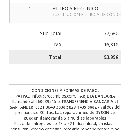
1
FILTRO AIRE CÓNICO
SUSTITUCIÓN FILTRO AIRE CÓNICO , 
Sub Total
77,68€
IVA
16,31€
Total
93,99€
CONDICIONES Y FORMAS DE PAGO:
PAYPAL
: info@cdrecambios.com,
TARJETA BANCARIA
llamando al 960039515 o
TRANSFERENCIA BANCARIA al
SANTANDER: ES21 0049 3338 5829 1405 8682
- Validez del
presupuesto 30 días.
Las reparaciones de DYSON se
pueden demorar de 5 a 10 dias laborables
Plazo de entrega es de 48 a 72 h día natural, en islas a
consultar. Servicio entrega y recogida robot se repare o no