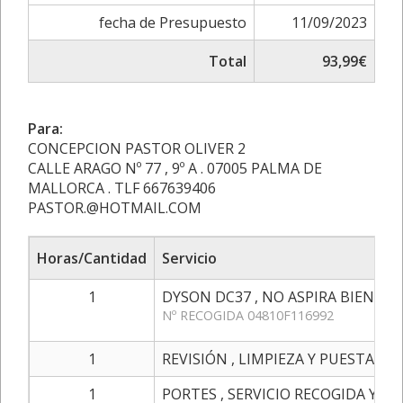
fecha de Presupuesto
11/09/2023
Total
93,99€
Para:
CONCEPCION PASTOR OLIVER 2
CALLE ARAGO Nº 77 , 9º A . 07005 PALMA DE
MALLORCA . TLF 667639406
PASTOR.@HOTMAIL.COM
Horas/Cantidad
Servicio
1
DYSON DC37 , NO ASPIRA BIEN , A
Nº RECOGIDA 04810F116992
1
REVISIÓN , LIMPIEZA Y PUESTA A 
1
PORTES , SERVICIO RECOGIDA Y E