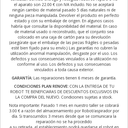
el aparato son 22.00 € con IVA incluido. No se aceptará
ningún cambio de material pasado 5 días naturales ni de
ninguna pieza manipulada. Devolver el producto en perfecto
estado y con su embalaje de origen. En algunos casos
habría que consultar la disponibilidad del material. En caso
de material usado o reconstruido, que el conjunto sea
colocado en una caja de cartón para su devolución
(asegúrate que el embalaje de las piezas frágiles o pesadas
esté bien fijado para su envío.) Las garantías no cubren la
utilización anormal manipulación, desgaste por el uso. Los
defectos y sus consecuencias vinculados a la utilización no
conforme al uso. Los defectos y sus consecuencias
vinculados a toda causa exterior.
GARANTÍA:
Las reparaciones tienen 6 meses de garantía.
CONDICIONES PLAN RENOVE:
CON LA ENTREGA DE TU
ROBOT TE BENEFICIARAS DE DESCUENTOS EXCLUSIVOS EN
LA COMPRA DEL NUEVO. Condiciones sujetas a stock.
Nota importante: Pasado 1 mes en nuestro taller se cobrará
3.00 € a razón del almacenamiento por Robot/aspirador por
día. Si transcurridos 3 meses desde que se comunicara la
reparación no se ha procedido
a su retirada, el establecimiento podrá quedarse el robot en