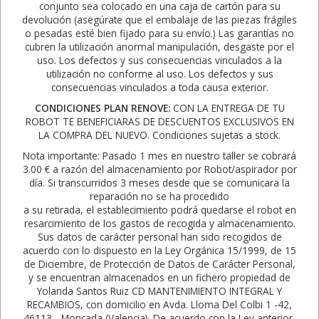
conjunto sea colocado en una caja de cartón para su
devolución (asegúrate que el embalaje de las piezas frágiles
o pesadas esté bien fijado para su envío.) Las garantías no
cubren la utilización anormal manipulación, desgaste por el
uso. Los defectos y sus consecuencias vinculados a la
utilización no conforme al uso. Los defectos y sus
consecuencias vinculados a toda causa exterior.
CONDICIONES PLAN RENOVE:
CON LA ENTREGA DE TU
ROBOT TE BENEFICIARAS DE DESCUENTOS EXCLUSIVOS EN
LA COMPRA DEL NUEVO. Condiciones sujetas a stock.
Nota importante: Pasado 1 mes en nuestro taller se cobrará
3.00 € a razón del almacenamiento por Robot/aspirador por
día. Si transcurridos 3 meses desde que se comunicara la
reparación no se ha procedido
a su retirada, el establecimiento podrá quedarse el robot en
resarcimiento de los gastos de recogida y almacenamiento.
Sus datos de carácter personal han sido recogidos de
acuerdo con lo dispuesto en la Ley Orgánica 15/1999, de 15
de Diciembre, de Protección de Datos de Carácter Personal,
y se encuentran almacenados en un fichero propiedad de
Yolanda Santos Ruiz CD MANTENIMIENTO INTEGRAL Y
RECAMBIOS, con domicilio en Avda. Lloma Del Colbi 1 -42,
46113 - Moncada (Valencia). De acuerdo con la Ley anterior,