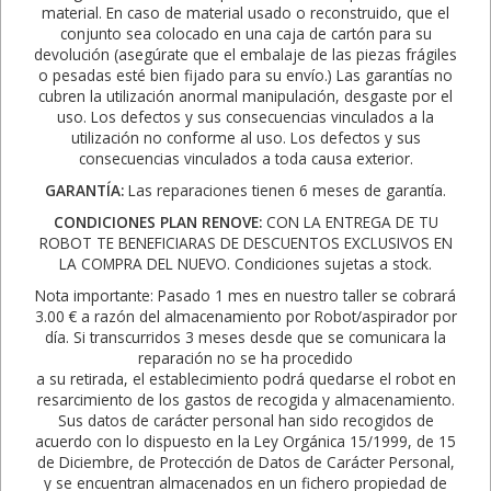
material. En caso de material usado o reconstruido, que el
conjunto sea colocado en una caja de cartón para su
devolución (asegúrate que el embalaje de las piezas frágiles
o pesadas esté bien fijado para su envío.) Las garantías no
cubren la utilización anormal manipulación, desgaste por el
uso. Los defectos y sus consecuencias vinculados a la
utilización no conforme al uso. Los defectos y sus
consecuencias vinculados a toda causa exterior.
GARANTÍA:
Las reparaciones tienen 6 meses de garantía.
CONDICIONES PLAN RENOVE:
CON LA ENTREGA DE TU
ROBOT TE BENEFICIARAS DE DESCUENTOS EXCLUSIVOS EN
LA COMPRA DEL NUEVO. Condiciones sujetas a stock.
Nota importante: Pasado 1 mes en nuestro taller se cobrará
3.00 € a razón del almacenamiento por Robot/aspirador por
día. Si transcurridos 3 meses desde que se comunicara la
reparación no se ha procedido
a su retirada, el establecimiento podrá quedarse el robot en
resarcimiento de los gastos de recogida y almacenamiento.
Sus datos de carácter personal han sido recogidos de
acuerdo con lo dispuesto en la Ley Orgánica 15/1999, de 15
de Diciembre, de Protección de Datos de Carácter Personal,
y se encuentran almacenados en un fichero propiedad de