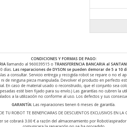
CONDICIONES Y FORMAS DE PAGO:
RIA
llamando al 960039515 o
TRANSFERENCIA BANCARIA al SANTAND
0 días.
Las reparaciones de DYSON se pueden demorar de 5 a 10 di
slas a consultar. Servicio entrega y recogida robot se repare o no el a
 ni de ninguna pieza manipulada. Devolver el producto en perfecto es
rial. En caso de material usado o reconstruido, que el conjunto sea c
 pesadas esté bien fijado para su envío.) Las garantías no cubren la ut
lados a la utilización no conforme al uso. Los defectos y sus consecue
GARANTÍA:
Las reparaciones tienen 6 meses de garantía.
E TU ROBOT TE BENEFICIARAS DE DESCUENTOS EXCLUSIVOS EN LA COM
er se cobrará 3.00 € a razón del almacenamiento por Robot/aspirador 
comunicara la reparación no se ha procedido