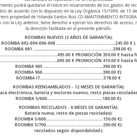
ecimiento podrá quedarse el robot en resarcimiento de los gastos de r
idos de acuerdo con lo dispuesto en la Ley Orgánica 15/1999, de 15 de
ichero propiedad de Yolanda Santos Ruiz CD MANTENIMIENTO INTEGRAL
con la Ley anterior, tiene derecho a ejercer los derechos de acceso, r
la dirección facilitada en el presente párrafo.
ROOMBAS NUEVOS (2 AÑOS DE GARANTÍA):
ROOMBA 692-694-696-698 ……………………………………………..245.00 € ):
ROOMBA 681 ….................………………………………………………298.00 €):
………………………………..………..495.00 € PROMOCIÓN 350.00 € hasta fin 
………………………………..………..695.00 € PROMOCIÓN 410.00 € hasta fin 
ROOMBA 965 ……………………………………………..390.00 €):
ROOMBA 966………………………………………………390.00 €):
ROOMBA I7…………………………………………………578.00 €
ROOMBAS REENSAMBLADOS - 12 MESES DE GARANTÍA):
laca electrónica, batería y motores nuevos, resto piezas recicladas.
ROOMBA S/600…………………………………………..180.00 €):
ROOMBAS RECICLADOS - 6 MESES DE GARANTÍA):
Batería nueva, resto de piezas recicladas):
ROOMBA S/600……………………………………………150.00 €):
ROOMBA S/700……………………………………………200.00 €):
reciclados según disponibilidad.):