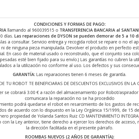
CONDICIONES Y FORMAS DE PAGO:
RIA
llamando al 960039515 o
TRANSFERENCIA BANCARIA al SANTAND
0 días.
Las reparaciones de DYSON se pueden demorar de 5 a 10 di
slas a consultar. Servicio entrega y recogida robot se repare o no el a
 ni de ninguna pieza manipulada. Devolver el producto en perfecto es
rial. En caso de material usado o reconstruido, que el conjunto sea c
 pesadas esté bien fijado para su envío.) Las garantías no cubren la ut
lados a la utilización no conforme al uso. Los defectos y sus consecue
GARANTÍA:
Las reparaciones tienen 6 meses de garantía.
E TU ROBOT TE BENEFICIARAS DE DESCUENTOS EXCLUSIVOS EN LA COM
er se cobrará 3.00 € a razón del almacenamiento por Robot/aspirador 
comunicara la reparación no se ha procedido
ecimiento podrá quedarse el robot en resarcimiento de los gastos de r
idos de acuerdo con lo dispuesto en la Ley Orgánica 15/1999, de 15 de
ichero propiedad de Yolanda Santos Ruiz CD MANTENIMIENTO INTEGRAL
con la Ley anterior, tiene derecho a ejercer los derechos de acceso, r
la dirección facilitada en el presente párrafo.
ROOMBAS NUEVOS (2 AÑOS DE GARANTÍA):