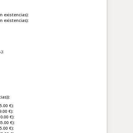
existencias):
existencias):
):
as)):
00 €):
00 €):
.00 €):
00 €):
00 €):