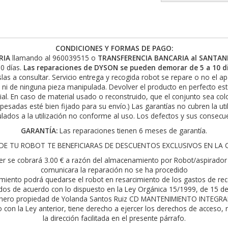
CONDICIONES Y FORMAS DE PAGO:
RIA
llamando al 960039515 o
TRANSFERENCIA BANCARIA al SANTAND
0 días.
Las reparaciones de DYSON se pueden demorar de 5 a 10 di
slas a consultar. Servicio entrega y recogida robot se repare o no el a
 ni de ninguna pieza manipulada. Devolver el producto en perfecto es
rial. En caso de material usado o reconstruido, que el conjunto sea c
 pesadas esté bien fijado para su envío.) Las garantías no cubren la ut
lados a la utilización no conforme al uso. Los defectos y sus consecue
GARANTÍA:
Las reparaciones tienen 6 meses de garantía.
E TU ROBOT TE BENEFICIARAS DE DESCUENTOS EXCLUSIVOS EN LA COM
er se cobrará 3.00 € a razón del almacenamiento por Robot/aspirador 
comunicara la reparación no se ha procedido
ecimiento podrá quedarse el robot en resarcimiento de los gastos de r
idos de acuerdo con lo dispuesto en la Ley Orgánica 15/1999, de 15 de
ichero propiedad de Yolanda Santos Ruiz CD MANTENIMIENTO INTEGRAL
con la Ley anterior, tiene derecho a ejercer los derechos de acceso, r
la dirección facilitada en el presente párrafo.