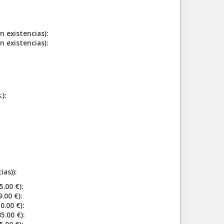
existencias):
existencias):
):
as)):
00 €):
00 €):
.00 €):
00 €):