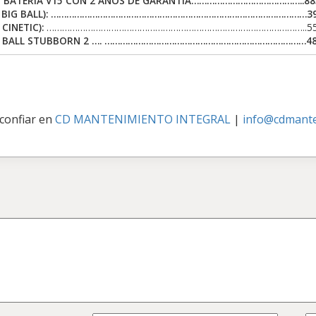
 BATERÍA V15 CON 2 AÑOS DE GARANTÍA……………………………………..885.
BIG BALL):
………………………………………………………………………………………395.0
CINETIC):
………………………………………………………………………………………..550.0
 BALL STUBBORN 2 …. ……………………………………………………………………485.
 confiar en
CD MANTENIMIENTO INTEGRAL
|
info@cdmante