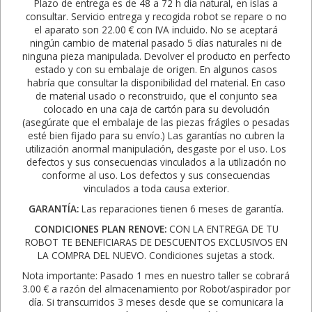
Plazo de entrega es de 48 a 72 h día natural, en islas a
consultar. Servicio entrega y recogida robot se repare o no
el aparato son 22.00 € con IVA incluido. No se aceptará
ningún cambio de material pasado 5 días naturales ni de
ninguna pieza manipulada. Devolver el producto en perfecto
estado y con su embalaje de origen. En algunos casos
habría que consultar la disponibilidad del material. En caso
de material usado o reconstruido, que el conjunto sea
colocado en una caja de cartón para su devolución
(asegúrate que el embalaje de las piezas frágiles o pesadas
esté bien fijado para su envío.) Las garantías no cubren la
utilización anormal manipulación, desgaste por el uso. Los
defectos y sus consecuencias vinculados a la utilización no
conforme al uso. Los defectos y sus consecuencias
vinculados a toda causa exterior.
GARANTÍA:
Las reparaciones tienen 6 meses de garantía.
CONDICIONES PLAN RENOVE:
CON LA ENTREGA DE TU
ROBOT TE BENEFICIARAS DE DESCUENTOS EXCLUSIVOS EN
LA COMPRA DEL NUEVO. Condiciones sujetas a stock.
Nota importante: Pasado 1 mes en nuestro taller se cobrará
3.00 € a razón del almacenamiento por Robot/aspirador por
día. Si transcurridos 3 meses desde que se comunicara la